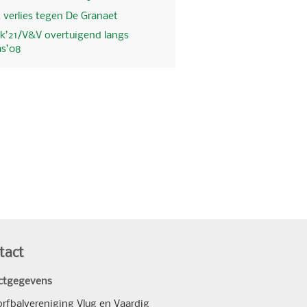
 verlies tegen De Granaet
k’21/V&V overtuigend langs
as’08
tact
ctgegevens
orfbalvereniging Vlug en Vaardig