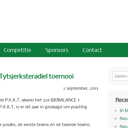
Competitie
Sponsors
Contact
ytsjerksteradiel toernooi
2 september, 2013
Rece
 de P.K.K.T. alweer het 32e BIOBALANCE 7
P.K.K.T. is er dit jaar in geslaagd om prachtig
In 
Nieu
ee poules, de eerste teams en de tweede teams.
Nie