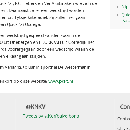
ick ’21, KC Tietjerk en VenV uitmaken wie zich de
Nipt
en. Daarnaast zal er een wedstrijd worden
Quic
en uit Tytsjerksteradiel. Zij zullen het gaan
Pall
an Quick ’21 Oudega.
r een wedstrijd gespeeld worden waarin de
 uit Driebergen en LDODK/AH uit Gorredijk het
wordt voorafgegaan door een wedstrijd waarin de
n elkaar gaan strijden.
om vanaf 12.30 uur in sporthal De Westermar in
nenkort op onze website:
www.pkkt.nl
@KNKV
Con
Tweets by @Korfbalverbond
Conta
Chr. k