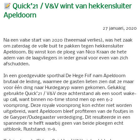
Quick’21 / V&V wint van hekkensluiter
Apeldoorn
27 januari, 2020
Na een valse start van 2020 (tweemaal verlies), was het zaak
om zaterdag de volle buit te pakken tegen hekkensluiter
Apeldoorn. Bij winst kon de ploeg van Nico Kraan de hete
adem van de laagvliegers in ieder geval voor even van zich
afschudden.
In een goedgevulde sporthal De Hege Fiif nam Apeldoorn
brutaal de leiding, waarmee de gasten lieten zien dat ze maar
voor één ding naar Hurdegaryp waren gekomen. Gelukkig
gebruikte Quick’21 / V&V deze achterstand als een soort wake-
up call, want binnen no-time stond men op een 6-2
voorsprong. Deze royale voorsprong kon echter niet worden
uitgebreid, want Apeldoorn bleef profiteren van de foutjes in
de Garyper/Oudegaaster verdediging. Dit resulteerde in een
spannende 1e helft waarbij geen van beide ploegen echt
uitblonk. Ruststand: 11-9.