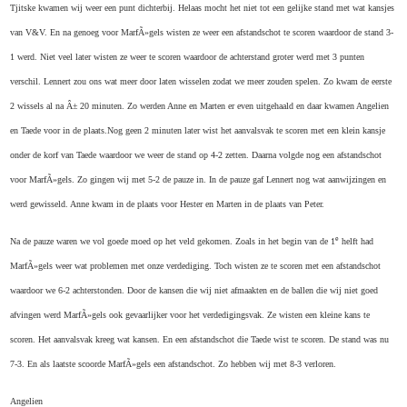
Tjitske kwamen wij weer een punt dichterbij.
Helaas mocht het niet tot een gelijke stand met wat kansjes
van V&V. En na genoeg voor MarfÃ»gels wisten ze weer een afstandschot te scoren waardoor de stand 3-
1 werd.
Niet veel later wisten ze weer te scoren waardoor de achterstand groter werd met 3 punten
verschil.
Lennert zou ons wat meer door laten wisselen zodat we meer zouden spelen. Zo kwam de eerste
2 wissels al na Â± 20 minuten.
Zo werden Anne en Marten er even uitgehaald en daar kwamen Angelien
en Taede voor in de plaats.
Nog geen 2 minuten later wist het aanvalsvak te scoren met een klein kansje
onder de korf van Taede waardoor we weer de stand op 4-2 zetten.
Daarna volgde nog een afstandschot
voor MarfÃ»gels. Zo gingen wij met 5-2 de pauze in.
In de pauze gaf Lennert nog wat aanwijzingen en
werd gewisseld. Anne kwam in de plaats voor Hester en Marten in de plaats van Peter.
e
Na de pauze waren we vol goede moed op het veld gekomen. Zoals in het begin van de 1
helft had
MarfÃ»gels weer wat problemen met onze verdediging. Toch wisten ze te scoren met een afstandschot
waardoor we 6-2 achterstonden.
Door de kansen die wij niet afmaakten en de ballen die wij niet goed
afvingen werd MarfÃ»gels ook gevaarlijker voor het verdedigingsvak. Ze wisten een kleine kans te
scoren.
Het aanvalsvak kreeg wat kansen. En een afstandschot die Taede wist te scoren. De stand was nu
7-3. En als laatste scoorde MarfÃ»gels een afstandschot.
Zo hebben wij met 8-3 verloren.
Angelien