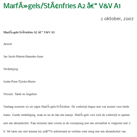
MarfÃ»gels/StÃ¢nfries A2 â€“ V&V A1
2 oktober, 2007
MarfÃ»gels/StÃ¢nfries A2 â€“ V&V A1
Aanval
Jan Jacob-
Marten-
Hanneke-
Anne
Verdediging
Jouke-
Peter-
Tjitske-
Hester
Wissels:
Taede en
Angelien
Vandaag moesten we uit tegen MarfÃ»gels/StÃ¢nfries.
De wedstrijd begon met wat moeite voor beide
teams. Goede verdediging, maar zo nu en dan een kansje. MarfÃ»gels wist toch de wedstrijd te openen
met een afstandschot. Paar minuten later wisten ze de voorsprong met een uitstartbal te vergroten met 2-
0.
We laten ons niet kennen bij zoâ€™n achterstand en vechten weer terug met een afstandschot van