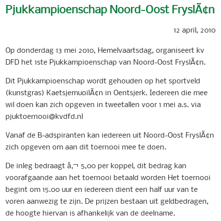
Pjukkampioenschap Noord-Oost FryslÃ¢n
12 april, 2010
Op donderdag 13 mei 2010, Hemelvaartsdag, organiseert kv
DFD het 1ste Pjukkampioenschap van Noord-Oost FryslÃ¢n.
Dit Pjukkampioenschap wordt gehouden op het sportveld
(kunstgras) KaetsjemuoilÃ¢n in Oentsjerk. Iedereen die mee
wil doen kan zich opgeven in tweetallen voor 1 mei a.s. via
pjuktoernooi@kvdfd.nl
Vanaf de B-adspiranten kan iedereen uit Noord-Oost FryslÃ¢n
zich opgeven om aan dit toernooi mee te doen.
De inleg bedraagt â‚¬ 5,00 per koppel, dit bedrag kan
voorafgaande aan het toernooi betaald worden Het toernooi
begint om 15.00 uur en iedereen dient een half uur van te
voren aanwezig te zijn. De prijzen bestaan uit geldbedragen,
de hoogte hiervan is afhankelijk van de deelname.