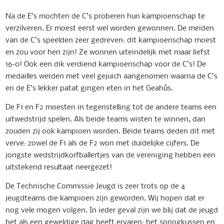
Na de E’s mochten de C’s proberen hun kampioenschap te
verzilveren. Er moest eerst wel worden gewonnen. De meiden
van de C’s speelden zeer gedreven: dit kampioenschap moest
en zou voor hen zijn! Ze wonnen uiteindelijk met maar liefst
16-0! Ook een dik verdiend kampioenschap voor de C’s! De
medailles werden met veel gejuich aangenomen waarna de C’s
en de E’s lekker patat gingen eten in het Geahûs.
De F1 en F2 moesten in tegenstelling tot de andere teams een
uitwedstrijd spelen. Als beide teams wisten te winnen, dan
zouden zij ook kampioen worden. Beide teams deden dit met
verve: zowel de F1 als de F2 won met duidelijke cijfers. De
jongste wedstrijdkorfballertjes van de vereniging hebben een
uitstekend resultaat neergezet!
De Technische Commissie Jeugd is zeer trots op de 4
jeugdteams die kampioen zijn geworden. Wij hopen dat er
nog vele mogen volgen. In ieder geval zijn we blij dat de jeugd
het als een geweldige dag heeft ervaren: het springkussen en