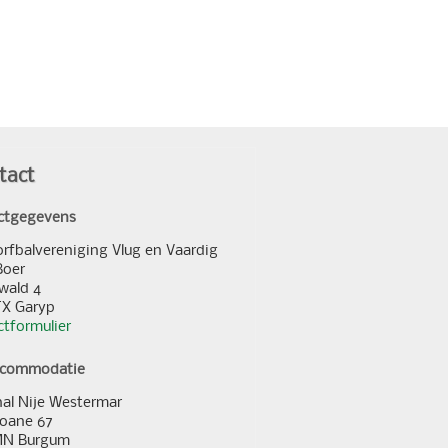
tact
ctgegevens
orfbalvereniging Vlug en Vaardig
Boer
wald 4
TX Garyp
tformulier
ccommodatie
al Nije Westermar
loane 67
MN Burgum