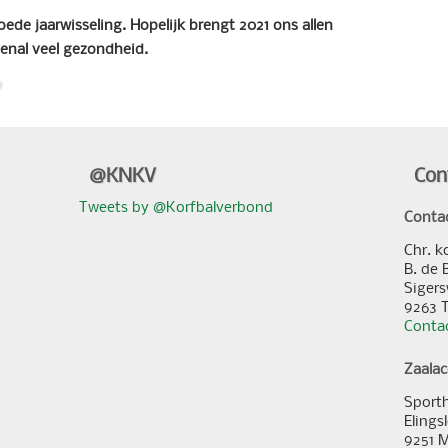
de jaarwisseling. Hopelijk brengt 2021 ons allen
enal veel gezondheid.
@KNKV
Con
Tweets by @Korfbalverbond
Conta
Chr. k
B. de 
Sigers
9263 
Contac
Zaala
Sporth
Elings
9251 