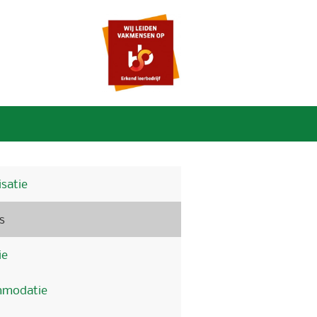
satie
s
ie
modatie