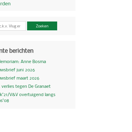
orden
Zoeken
nte berichten
Memoriam: Anne Bosma
wsbrief juni 2026
uwsbrief maart 2026
 verlies tegen De Granaet
k’21/V&V overtuigend langs
as’08