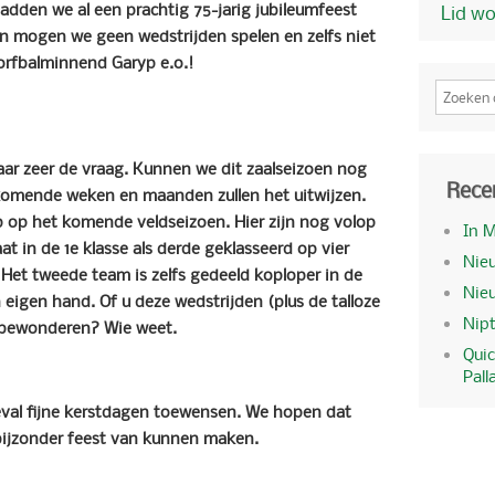
adden we al een prachtig 75-jarig jubileumfeest
Lid w
en mogen we geen wedstrijden spelen en zelfs niet
orfbalminnend Garyp e.o.!
aar zeer de vraag. Kunnen we dit zaalseizoen nog
Rece
komende weken en maanden zullen het uitwijzen.
 op het komende veldseizoen. Hier zijn nog volop
In 
aat in de 1e klasse als derde geklasseerd op vier
Nieu
Het tweede team is zelfs gedeeld koploper in de
Nie
n eigen hand. Of u deze wedstrijden (plus de talloze
Nipt
t bewonderen? Wie weet.
Quic
Pall
geval fijne kerstdagen toewensen. We hopen dat
n bijzonder feest van kunnen maken.