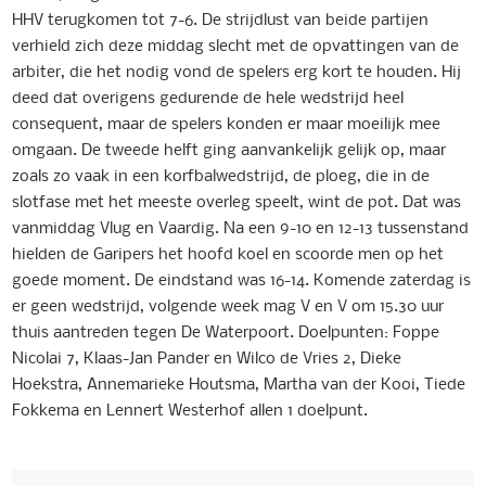
HHV terugkomen tot 7-6. De strijdlust van beide partijen
verhield zich deze middag slecht met de opvattingen van de
arbiter, die het nodig vond de spelers erg kort te houden. Hij
deed dat overigens gedurende de hele wedstrijd heel
consequent, maar de spelers konden er maar moeilijk mee
omgaan. De tweede helft ging aanvankelijk gelijk op, maar
zoals zo vaak in een korfbalwedstrijd, de ploeg, die in de
slotfase met het meeste overleg speelt, wint de pot. Dat was
vanmiddag Vlug en Vaardig. Na een 9-10 en 12-13 tussenstand
hielden de Garipers het hoofd koel en scoorde men op het
goede moment. De eindstand was 16-14. Komende zaterdag is
er geen wedstrijd, volgende week mag V en V om 15.30 uur
thuis aantreden tegen De Waterpoort. Doelpunten: Foppe
Nicolai 7, Klaas-Jan Pander en Wilco de Vries 2, Dieke
Hoekstra, Annemarieke Houtsma, Martha van der Kooi, Tiede
Fokkema en Lennert Westerhof allen 1 doelpunt.