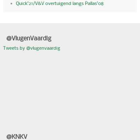
Quick’21/V&V overtuigend langs Pallas’08
@VlugenVaardig
Tweets by @vlugenvaardig
@KNKV