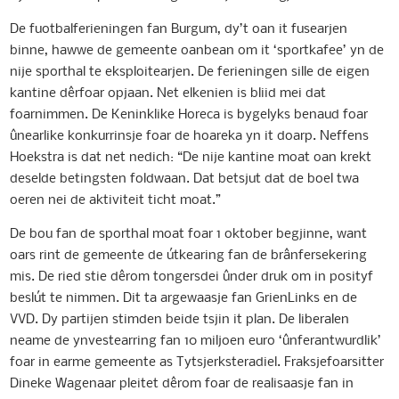
De fuotbalferieningen fan Burgum, dy’t oan it fusearjen
binne, hawwe de gemeente oanbean om it ‘sportkafee’ yn de
nije sporthal te eksploitearjen. De ferieningen sille de eigen
kantine dêrfoar opjaan. Net elkenien is bliid mei dat
foarnimmen. De Keninklike Horeca is bygelyks benaud foar
ûnearlike konkurrinsje foar de hoareka yn it doarp. Neffens
Hoekstra is dat net nedich: “De nije kantine moat oan krekt
deselde betingsten foldwaan. Dat betsjut dat de boel twa
oeren nei de aktiviteit ticht moat.”
De bou fan de sporthal moat foar 1 oktober begjinne, want
oars rint de gemeente de útkearing fan de brânfersekering
mis. De ried stie dêrom tongersdei ûnder druk om in posityf
beslút te nimmen. Dit ta argewaasje fan GrienLinks en de
VVD. Dy partijen stimden beide tsjin it plan. De liberalen
neame de ynvestearring fan 10 miljoen euro ‘ûnferantwurdlik’
foar in earme gemeente as Tytsjerksteradiel. Fraksjefoarsitter
Dineke Wagenaar pleitet dêrom foar de realisaasje fan in