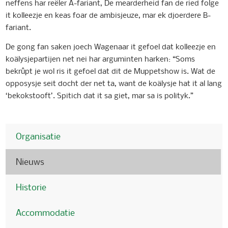
neffens har reëler A-fariant, De mearderheid fan de ried folge
it kolleezje en keas foar de ambisjeuze, mar ek djoerdere B-
fariant.
De gong fan saken joech Wagenaar it gefoel dat kolleezje en
koälysjepartijen net nei har arguminten harken: “Soms
bekrûpt je wol ris it gefoel dat dit de Muppetshow is. Wat de
opposysje seit docht der net ta, want de koälysje hat it al lang
‘bekokstooft’. Spitich dat it sa giet, mar sa is polityk.”
Organisatie
Nieuws
Historie
Accommodatie