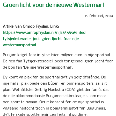
Groen licht voor de nieuwe Westermar!
15 februari, 2019
Artikel van Omrop Fryslan. Link:
https://www.omropfryslan.nl/nijs/868565-ried-
tytsjerksteradiel-jout-grien-ljocht-foar-nije-
westermarsporthal
Burgum kriget foar in lytse tsien miljoen euro in nije sporthal.
De ried fan Tytsjerksteradiel joech tongersdei grien ljocht foar
de bou fan ‘De nije Westermarsporthal’.
Dy komt yn plak fan de sporthal dy’t yn 2017 ôfbrânde. De
nije hal sil plak biede oan bûten- en binnensporters, sa is it
plan. Wethâldster Gelbrig Hoekstra (CDA) giet der fan út dat
de nije akkommodaasje Burgumers stimulearje sil om mear
oan sport te dwaan. Oer it konsept fan de nije sporthal is
yngeand neitocht troch in boargerinisjatyf fan Burgumers,
dy’t ferskate sportferieningen fertsjintwurdigje.