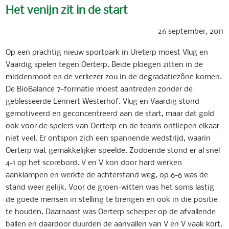
Het venijn zit in de start
26 september, 2011
Op een prachtig nieuw sportpark in Ureterp moest Vlug en
Vaardig spelen tegen Oerterp. Beide ploegen zitten in de
middenmoot en de verliezer zou in de degradatiezône komen.
De BioBalance 7-formatie moest aantreden zonder de
geblesseerde Lennert Westerhof. Vlug en Vaardig stond
gemotiveerd en geconcentreerd aan de start, maar dat gold
ook voor de spelers van Oerterp en de teams ontliepen elkaar
niet veel. Er ontspon zich een spannende wedstrijd, waarin
Oerterp wat gemakkelijker speelde. Zodoende stond er al snel
4-1 op het scorebord. V en V kon door hard werken
aanklampen en werkte de achterstand weg, op 6-6 was de
stand weer gelijk. Voor de groen-witten was het soms lastig
de goede mensen in stelling te brengen en ook in die positie
te houden. Daarnaast was Oerterp scherper op de afvallende
ballen en daardoor duurden de aanvallen van V en V vaak kort.