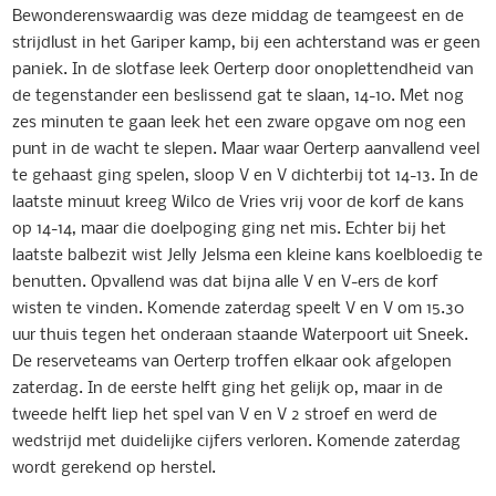
Bewonderenswaardig was deze middag de teamgeest en de
strijdlust in het Gariper kamp, bij een achterstand was er geen
paniek. In de slotfase leek Oerterp door onoplettendheid van
de tegenstander een beslissend gat te slaan, 14-10. Met nog
zes minuten te gaan leek het een zware opgave om nog een
punt in de wacht te slepen. Maar waar Oerterp aanvallend veel
te gehaast ging spelen, sloop V en V dichterbij tot 14-13. In de
laatste minuut kreeg Wilco de Vries vrij voor de korf de kans
op 14-14, maar die doelpoging ging net mis. Echter bij het
laatste balbezit wist Jelly Jelsma een kleine kans koelbloedig te
benutten. Opvallend was dat bijna alle V en V-ers de korf
wisten te vinden. Komende zaterdag speelt V en V om 15.30
uur thuis tegen het onderaan staande Waterpoort uit Sneek.
De reserveteams van Oerterp troffen elkaar ook afgelopen
zaterdag. In de eerste helft ging het gelijk op, maar in de
tweede helft liep het spel van V en V 2 stroef en werd de
wedstrijd met duidelijke cijfers verloren. Komende zaterdag
wordt gerekend op herstel.