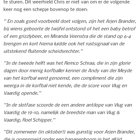
te sturen. Dit weerhield Chris er niet van om er de volgende
keer nog een schepje bovenop te doen:
‘’ En zoals goed voorbeeld doet volgen, zijn het Arjen Brander,
bij wiens geboorte de twijfel ontstond of het een baby betrof
of een grizzlybeer, en Miranda Veenstra die de stand op 6-4
brengen en kort hierna luidde ook het rustsignaal van de
uitstekend fluitende scheidsrechter.’’
‘’In de tweede helft was het Remco Schraa, die in zijn glorie
dagen door menig korfballer kenner de Andy van der Meyde
van het korfbal werd genoemd, een compliment die zijn
weerga in de korfbal niet kende, die de score voor Vlug en
Vaardig opende.’’
‘’In de slotfase scoorde de een andere antilope van Vlug van
Vaardig de 19-10, namelijk de breedste man van Vlug &
Vaardig; Roel Schipper.’’
‘’Dit zomerweer (in oktober!) was gunstig voor Arjen Brander,
die is opgegroeid onder een bananenboom in het altijd