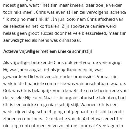
moest gaan, want ‘’het zijn maar knieën, daar doe je verder
toch niks mee’’. Chris was even stil en zei vervolgens lachend:
‘’ik stop no mar tink ik’’. In juni 2019 nam Chris afscheid van
de selectie en het korfballen. Zijn sportieve carrière werd
helaas geen groot succes door het vele blessureleed, maar zijn
aanwezigheid als mens was onmisbaar.
Actieve vrijwilliger met een unieke schrijfstijl
Als vrijwilliger betekende Chris ook veel voor de vereniging.
Hij was jarenlang actief als jeugdtrainer en hij was
gewaardeerd lid van verschillende commissies. Vooral zijn
werk in de financiële commissie was van onschatbare waarde.
Ook was Chris belangrijk voor de website en de herintrede van
de fysieke Nijskoer. Naast zijn organisatorische talenten, had
Chris een unieke en geniale schrijfstijl. Wanneer Chris een
wedstrijdverslag schreef, ging dat gepaard met schitterende
zinnen en oneliners. De redactie van de Actief was er echter
niet erg content mee en verzocht ons ‘normale’ verslagen in