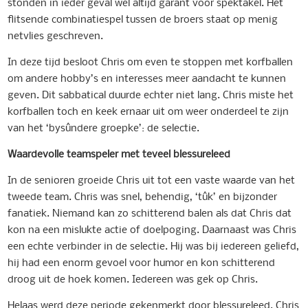
stonden in ieder geval wel altijd garant voor spektakel. Het
flitsende combinatiespel tussen de broers staat op menig
netvlies geschreven.
In deze tijd besloot Chris om even te stoppen met korfballen
om andere hobby’s en interesses meer aandacht te kunnen
geven. Dit sabbatical duurde echter niet lang. Chris miste het
korfballen toch en keek ernaar uit om weer onderdeel te zijn
van het ‘bysûndere groepke’: de selectie.
Waardevolle teamspeler met teveel blessureleed
In de senioren groeide Chris uit tot een vaste waarde van het
tweede team. Chris was snel, behendig, ‘tûk’ en bijzonder
fanatiek. Niemand kan zo schitterend balen als dat Chris dat
kon na een mislukte actie of doelpoging. Daarnaast was Chris
een echte verbinder in de selectie. Hij was bij iedereen geliefd,
hij had een enorm gevoel voor humor en kon schitterend
droog uit de hoek komen. Iedereen was gek op Chris.
Helaas werd deze periode gekenmerkt door blessureleed. Chris