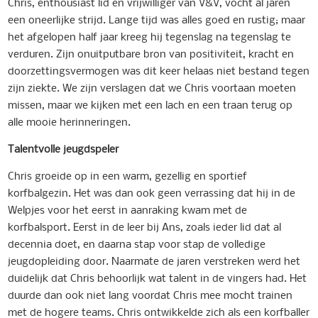
Chris, enthousiast lid en vrijwilliger van V&V, vocht al jaren
een oneerlijke strijd. Lange tijd was alles goed en rustig; maar
het afgelopen half jaar kreeg hij tegenslag na tegenslag te
verduren. Zijn onuitputbare bron van positiviteit, kracht en
doorzettingsvermogen was dit keer helaas niet bestand tegen
zijn ziekte. We zijn verslagen dat we Chris voortaan moeten
missen, maar we kijken met een lach en een traan terug op
alle mooie herinneringen.
Talentvolle jeugdspeler
Chris groeide op in een warm, gezellig en sportief
korfbalgezin. Het was dan ook geen verrassing dat hij in de
Welpjes voor het eerst in aanraking kwam met de
korfbalsport. Eerst in de leer bij Ans, zoals ieder lid dat al
decennia doet, en daarna stap voor stap de volledige
jeugdopleiding door. Naarmate de jaren verstreken werd het
duidelijk dat Chris behoorlijk wat talent in de vingers had. Het
duurde dan ook niet lang voordat Chris mee mocht trainen
met de hogere teams. Chris ontwikkelde zich als een korfballer