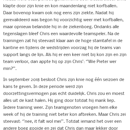
klapte door zijn knie en kon maandenlang niet korfballen.
Daar bovenop kwam ook nog eens zijn ziekte. Nadat hij
gerevalideerd was begon hij voorzichtig weer met korfballen,
maar opnieuw belandde hij in de ziekenboeg. Ondanks alle
tegenslagen bleef Chris een waardevolle teamspeler. Na de
trainingen zat hij steevast klaar aan de hoge stamtafel in de
kantine en tijdens de wedstrijden voorzag hij de teams van
support langs de lijn. Als hij er een keer niet bij kon zijn en zijn
team verloor, dan appte hij op zijn Chris’: ‘’Wie Pieter wer
min?’’.
In september 2018 besloot Chris zijn knie nog één seizoen de
kans te geven. In deze periode werd zijn
doorzettingsvermogen pas echt duidelijk. Chris zou en moest
alles uit de kast halen. Hij ging door totdat hij mank liep.
Iedere training weer. Zijn teamgenoten vroegen hem elke
week of hij de training niet beter kon afbreken. Maar Chris zei
steevast: ‘’nee, it falt wol mei’’. Totdat iemand het over een
andere boeg gooide en zei dat Chris dan maar lekker door