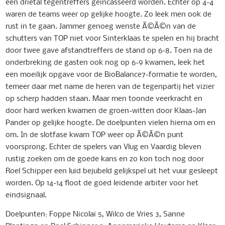
een drietal tegentreffers geincasseerd worden. Echter op 4-4
waren de teams weer op gelijke hoogte. Zo leek men ook de
rust in te gaan. Jammer genoeg wenste Ã©Ã©n van de
schutters van TOP niet voor Sinterklaas te spelen en hij bracht
door twee gave afstandtreffers de stand op 6-8. Toen na de
onderbreking de gasten ook nog op 6-9 kwamen, leek het
een moeilijk opgave voor de BioBalance7-formatie te worden,
temeer daar met name de heren van de tegenpartij het vizier
op scherp hadden staan. Maar men toonde veerkracht en
door hard werken kwamen de groen-witten door Klaas-Jan
Pander op gelijke hoogte. De doelpunten vielen hierna om en
om. In de slotfase kwam TOP weer op Ã©Ã©n punt
voorsprong. Echter de spelers van Vlug en Vaardig bleven
rustig zoeken om de goede kans en zo kon toch nog door
Roel Schipper een luid bejubeld gelijkspel uit het vuur gesleept
worden. Op 14-14 floot de goed leidende arbiter voor het
eindsignaal.
Doelpunten: Foppe Nicolai 5, Wilco de Vries 3, Sanne