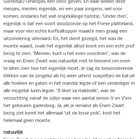
Gorredijk/Terwispel, een clinic geven. En daar wilden deze
meisjes, meiden eigenlijk, en een paar jongens, wel voor
komen, ondanks het wat ongelukkige tijdstip. ‘Under iten’,
eigenlijk is dat een soort doodzonde op het Friese platteland,
maar voor een echte korfbaltopper maakte men graag een
uitzondering uiteraard. En, het dient gezegd, het was de
moeite waard, zoals het eigenlijk altijd loont om een echt prof
bezig te zien. ‘Meneer, kunt u het even voordoen’, was de
vraag en Erwin Zwart was natuurlijk niet te beroerd om even
te laten zien hoe het eigenlijk moet. Je zag de bewonderende
blikken van de jongelui als hij weer uiterst soepeltjes de bal uit
alle hoeken en gaten in het mandje legde of een verdediger in
alle mogelijk luren legde. ‘It liket sa makkelik’, was de
verzuchting vanaf de zijlijn waar een aantal senior-V en V’ers
het gebeuren gadesloeg. Ja, als je iemand als Erwin Zwart
bezig ziet komt het allemaal ‘uit de losse pols’, kost het
helemaal geen moeite.
natuurlijk