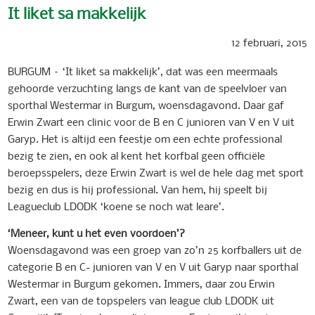
It liket sa makkelijk
12 februari, 2015
BURGUM – ‘It liket sa makkelijk’, dat was een meermaals
gehoorde verzuchting langs de kant van de speelvloer van
sporthal Westermar in Burgum, woensdagavond. Daar gaf
Erwin Zwart een clinic voor de B en C junioren van V en V uit
Garyp. Het is altijd een feestje om een echte professional
bezig te zien, en ook al kent het korfbal geen officiële
beroepsspelers, deze Erwin Zwart is wel de hele dag met sport
bezig en dus is hij professional. Van hem, hij speelt bij
Leagueclub LDODK ‘koene se noch wat leare’.
‘Meneer, kunt u het even voordoen’?
Woensdagavond was een groep van zo’n 25 korfballers uit de
categorie B en C- junioren van V en V uit Garyp naar sporthal
Westermar in Burgum gekomen. Immers, daar zou Erwin
Zwart, een van de topspelers van league club LDODK uit