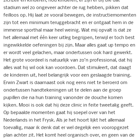
stadium wel zo ongeveer achter de rug hebben, pikken dat
feilloos op. Hij laat ze vooral bewegen, de instructiemomenten
zijn tot een minimum teruggebracht en er ontgaat hem in de
immense sporthal maar heel weinig. Wat mij opvalt is dat ze
het allemaal met één keer uitleg begrijpen, terwijl er toch best
ingewikkelde oefeningen bij zijn. Maar alles gaat up tempo en
er wordt veel gelachen, maar ondertussen ook hard gewerkt.
Het grote voordeel is natuurlijk van zo’n professional, dat hij
alles wat hij wil ook kan voordoen. Dat stimuleert, dat daagt
de kinderen uit, heel belangrijk voor een geslaagde training.
Erwin Zwart is daarnaast ook nog eens niet te beroerd om
ondertussen handtekeningen uit te delen aan de groep
pupillen die na hun training vanonder de douche komen
kijken. Mooi is ook dat hij deze clinic in feite tweetalig geeft.
Op bepaalde momenten gaat hij soepel over van het
Nederlands in het Frysk. Als je het hoort lijkt het allemaal
toevallig, maar ik denk dat er wel degelijk een vooropgezet
plan achter zit. Het komt heel organisch over, en geen van de