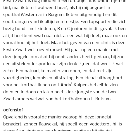
Erwin Zwart is nog middenin een broodje, ‘it is wat in frjemde
tiid, mar ik bin it wol wend hear’, als hij mij begroet in
sporthal Westermar in Burgum. Ik ben uitgenodigd en dit
soort dingen vind ik altijd een feestje. Een topsporter die zich
bezig houdt met kinderen, B en C junioren in dit geval. Ik ben
altijd heel benieuwd naar niet alleen wat hij doet, maar ook en
vooral hoe hij het doet. Maar het geven van een clinic is deze
Erwin Zwart wel toevertrouwd. Hij gaat op een manier met
deze jongelui om alsof hij nooit anders heeft gedaan, hij zou
een uitstekende sportleraar zijn denk ik,nee, dat weet ik wel
zeker. Een natuurlijke manier van doen, en dat met zijn
vaardigheden, kennis en uitstraling. Een ideaal uithangbord
voor het korfbal, ik heb ooit André Kuipers hetzelfde zien
doen en in doen en laten heeft deze jongste van de twee
Zwart-broers wel wat van het korfbalicoon uit Britsum.
oefenstof
Opvallend is vooral de manier waarop hij deze jongelui
benadert, zonder flauwekul, hij speelt geen vedetterol, hij is
zichzelf en kinderen, nou kinderen, er zijn er bij die dat