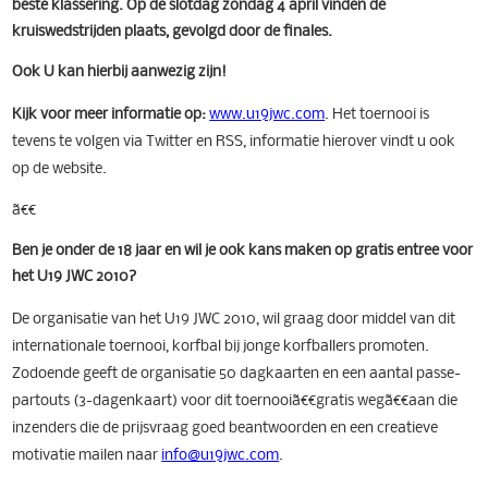
beste klassering. Op de slotdag zondag 4 april vinden de
kruiswedstrijden plaats, gevolgd door de finales.
Ook U kan hierbij aanwezig zijn!
Kijk voor meer informatie op:
www.u19jwc.com
. Het toernooi is
tevens te volgen via Twitter en RSS, informatie hierover vindt u ook
op de website.
ã€€
Ben je onder de 18 jaar en wil je ook kans maken op gratis entree voor
het U19 JWC 2010?
De organisatie van het U19 JWC 2010, wil graag door middel van dit
internationale toernooi, korfbal bij jonge korfballers promoten.
Zodoende geeft de organisatie 50 dagkaarten en een aantal passe-
partouts (3-dagenkaart) voor dit toernooiã€€gratis wegã€€aan die
inzenders die de prijsvraag goed beantwoorden en een creatieve
motivatie mailen naar
info@u19jwc.com
.