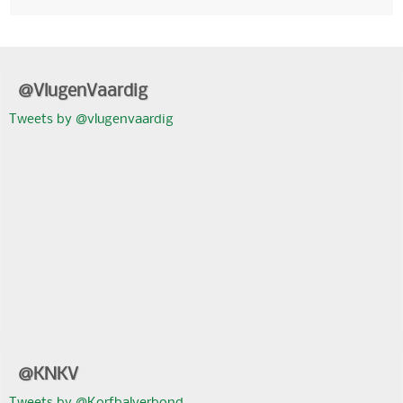
@VlugenVaardig
Tweets by @vlugenvaardig
@KNKV
Tweets by @Korfbalverbond