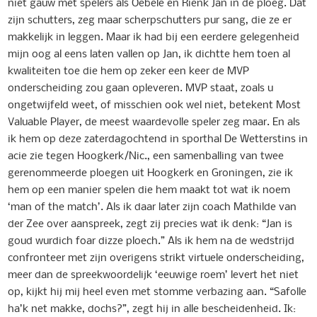
niet gauw met spelers als Oebele en Rienk Jan in de ploeg. Dat
zijn schutters, zeg maar scherpschutters pur sang, die ze er
makkelijk in leggen. Maar ik had bij een eerdere gelegenheid
mijn oog al eens laten vallen op Jan, ik dichtte hem toen al
kwaliteiten toe die hem op zeker een keer de MVP
onderscheiding zou gaan opleveren. MVP staat, zoals u
ongetwijfeld weet, of misschien ook wel niet, betekent Most
Valuable Player, de meest waardevolle speler zeg maar. En als
ik hem op deze zaterdagochtend in sporthal De Wetterstins in
acie zie tegen Hoogkerk/Nic., een samenballing van twee
gerenommeerde ploegen uit Hoogkerk en Groningen, zie ik
hem op een manier spelen die hem maakt tot wat ik noem
‘man of the match’. Als ik daar later zijn coach Mathilde van
der Zee over aanspreek, zegt zij precies wat ik denk: “Jan is
goud wurdich foar dizze ploech.” Als ik hem na de wedstrijd
confronteer met zijn overigens strikt virtuele onderscheiding,
meer dan de spreekwoordelijk ‘eeuwige roem’ levert het niet
op, kijkt hij mij heel even met stomme verbazing aan. “Safolle
ha’k net makke, dochs?”, zegt hij in alle bescheidenheid. Ik: