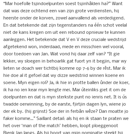
“Mar hoefolle tsjindoelpunten soest tsjinhâlden ha?” Want
dat was deze ochtend een van zijn grote verdiensten, hij
heerste onder de korven, zowel aanvallend als verdedigend.
En dat betekende dat zijn tegenstanders na één schot veelal
niet de kans kregen om uit een rebound opnieuw te kunnen
aanleggen. Het betekende dat V en V deze cruciale wedstrijd
afgetekend won, inderdaad, mede en misschien wel vooral,
door toedoen van Jan. Wat vond hij daar zelf van? “It gie
lekker, wy sloegen in behoarlik gat fuort yn it begjin, mar wy
lieten se doach wer tichtbij komme op 7-6 by de rêst. Mar ik
hie doe al it gefoel dat wy dizze wedstriid winnen koene en
soene. Myn eigen rol? Ja, ik hie in protte ballen ûnder de koer,
ik ha no ien kear myn lengte mei. Mar úteinliks giet it om de
doelpunten en dat is myn sterkste punt no ienris net. It is ús
twadde oerwinning, by de earste, fjirtjin dagen lyn, wiene jo
der ek by. (hij grijnst) Soe der in ferbân wêze? Dan moatte jo
faker komme…” Saillant detail: als hij en ik staan te praten we
het over ‘man of the match’ hebben, loopt ploeggenoot
Rienk Jan langs. Als hij hoort van mijn nominatie steekt hij