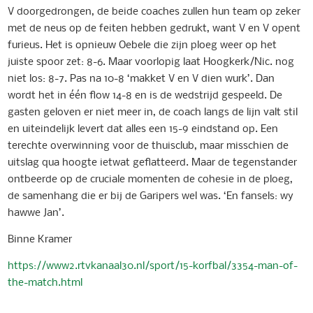
V doorgedrongen, de beide coaches zullen hun team op zeker
met de neus op de feiten hebben gedrukt, want V en V opent
furieus. Het is opnieuw Oebele die zijn ploeg weer op het
juiste spoor zet: 8-6. Maar voorlopig laat Hoogkerk/Nic. nog
niet los: 8-7. Pas na 10-8 ‘makket V en V dien wurk’. Dan
wordt het in één flow 14-8 en is de wedstrijd gespeeld. De
gasten geloven er niet meer in, de coach langs de lijn valt stil
en uiteindelijk levert dat alles een 15-9 eindstand op. Een
terechte overwinning voor de thuisclub, maar misschien de
uitslag qua hoogte ietwat geflatteerd. Maar de tegenstander
ontbeerde op de cruciale momenten de cohesie in de ploeg,
de samenhang die er bij de Garipers wel was. ‘En fansels: wy
hawwe Jan’.
Binne Kramer
https://www2.rtvkanaal30.nl/sport/15-korfbal/3354-man-of-
the-match.html