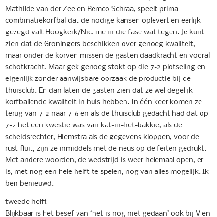
Mathilde van der Zee en Remco Schraa, speelt prima
combinatiekorfbal dat de nodige kansen oplevert en eerlijk
gezegd valt Hoogkerk/Nic. me in die fase wat tegen. Je kunt
zien dat de Groningers beschikken over genoeg kwaliteit,
maar onder de korven missen de gasten daadkracht en vooral
schotkracht. Maar gek genoeg stokt op die 7-2 plotseling en
eigenlijk zonder aanwijsbare oorzaak de productie bij de
thuisclub. En dan laten de gasten zien dat ze wel degelijk
korfballende kwaliteit in huis hebben. In één keer komen ze
terug van 7-2 naar 7-6 en als de thuisclub gedacht had dat op
7-2 het een kwestie was van kat-in-het-bakkie, als de
scheidsrechter, Hiemstra als de gegevens kloppen, voor de
rust fluit, zijn ze inmiddels met de neus op de feiten gedrukt.
Met andere woorden, de wedstrijd is weer helemaal open, er
is, met nog een hele helft te spelen, nog van alles mogelijk. Ik
ben benieuwd.
tweede helft
Blijkbaar is het besef van ‘het is nog niet gedaan’ ook bij V en