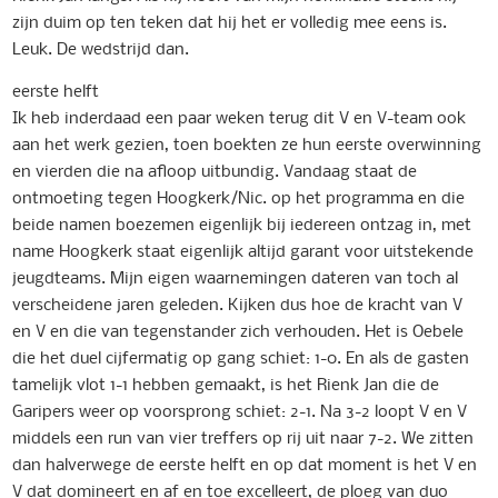
zijn duim op ten teken dat hij het er volledig mee eens is.
Leuk. De wedstrijd dan.
eerste helft
Ik heb inderdaad een paar weken terug dit V en V-team ook
aan het werk gezien, toen boekten ze hun eerste overwinning
en vierden die na afloop uitbundig. Vandaag staat de
ontmoeting tegen Hoogkerk/Nic. op het programma en die
beide namen boezemen eigenlijk bij iedereen ontzag in, met
name Hoogkerk staat eigenlijk altijd garant voor uitstekende
jeugdteams. Mijn eigen waarnemingen dateren van toch al
verscheidene jaren geleden. Kijken dus hoe de kracht van V
en V en die van tegenstander zich verhouden. Het is Oebele
die het duel cijfermatig op gang schiet: 1-0. En als de gasten
tamelijk vlot 1-1 hebben gemaakt, is het Rienk Jan die de
Garipers weer op voorsprong schiet: 2-1. Na 3-2 loopt V en V
middels een run van vier treffers op rij uit naar 7-2. We zitten
dan halverwege de eerste helft en op dat moment is het V en
V dat domineert en af en toe excelleert, de ploeg van duo