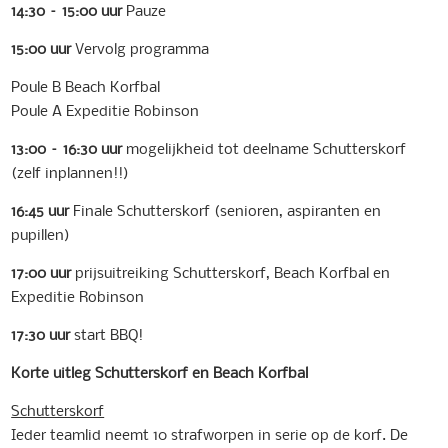
14:30
–
15:00
uur
Pauze
15:00
uur
Vervolg programma
Poule B Beach Korfbal
Poule A Expeditie Robinson
13:00
–
16:30
uur
mogelijkheid tot deelname Schutterskorf
(zelf inplannen!!)
16:45
uur
Finale Schutterskorf (senioren, aspiranten en
pupillen)
17:00
uur
prijsuitreiking Schutterskorf, Beach Korfbal en
Expeditie Robinson
17:30
uur
start BBQ!
Korte
uitleg
Schutterskorf
en
Beach
Korfbal
Schutterskorf
Ieder teamlid neemt 10 strafworpen in serie op de korf. De