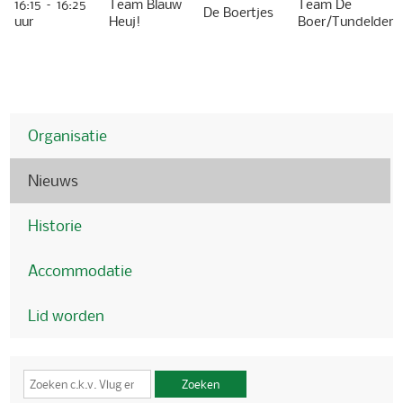
16:15 – 16:25
Team Blauw
Team De
De Boertjes
uur
Heuj!
Boer/Tundelder
Organisatie
Nieuws
Historie
Accommodatie
Lid worden
Zoeken