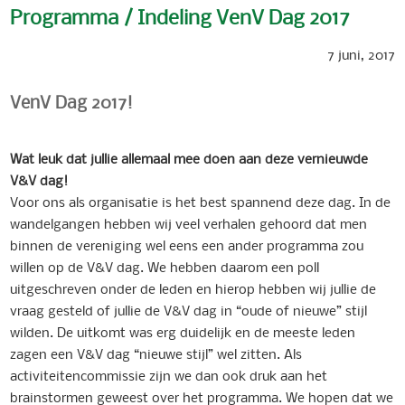
Programma / Indeling VenV Dag 2017
7 juni, 2017
VenV Dag 2017!
Wat
leuk
dat
jullie
allemaal
mee
doen
aan
deze
vernieuwde
V&V
dag!
Voor ons als organisatie is het best spannend deze dag. In de
wandelgangen hebben wij veel verhalen gehoord dat men
binnen de vereniging wel eens een ander programma zou
willen op de V&V dag. We hebben daarom een poll
uitgeschreven onder de leden en hierop hebben wij jullie de
vraag gesteld of jullie de V&V dag in “oude of nieuwe” stijl
wilden. De uitkomt was erg duidelijk en de meeste leden
zagen een V&V dag “nieuwe stijl” wel zitten. Als
activiteitencommissie zijn we dan ook druk aan het
brainstormen geweest over het programma. We hopen dat we