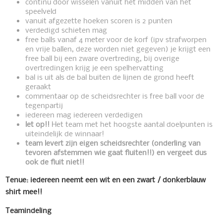
continu door wisselen vanuit het midden van het
speelveld
vanuit afgezette hoeken scoren is 2 punten
verdedigd schieten mag
free balls vanaf 4 meter voor de korf (ipv strafworpen
en vrije ballen, deze worden niet gegeven) je krijgt een
free ball bij een zware overtreding, bij overige
overtredingen krijg je een spelhervatting
bal is uit als de bal buiten de lijnen de grond heeft
geraakt
commentaar op de scheidsrechter is free ball voor de
tegenpartij
iedereen mag iedereen verdedigen
let op!!
Het team met het hoogste aantal doelpunten is
uiteindelijk de winnaar!
team
levert
zijn
eigen
scheidsrechter
(onderling
van
tevoren
afstemmen
wie
gaat
fluiten!!) en vergeet dus
ook de fluit niet!!
Tenue:
iedereen
neemt
een
wit
en
een
zwart
/
donkerblauw
shirt
mee!!
Teamindeling