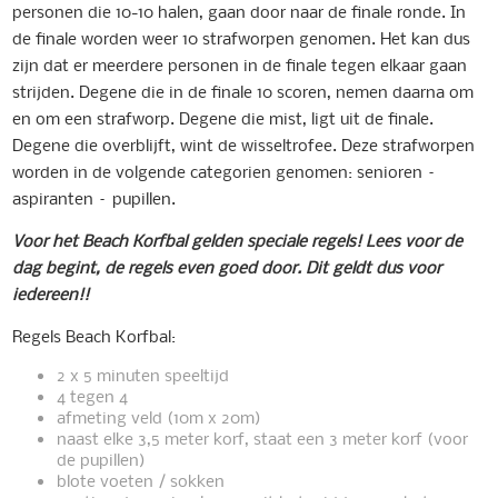
personen die 10-10 halen, gaan door naar de finale ronde. In
de finale worden weer 10 strafworpen genomen. Het kan dus
zijn dat er meerdere personen in de finale tegen elkaar gaan
strijden. Degene die in de finale 10 scoren, nemen daarna om
en om een strafworp. Degene die mist, ligt uit de finale.
Degene die overblijft, wint de wisseltrofee. Deze strafworpen
worden in de volgende categorien genomen: senioren –
aspiranten – pupillen.
Voor
het
Beach
Korfbal
gelden
speciale
regels!
Lees
voor
de
dag
begint,
de
regels
even
goed
door.
Dit
geldt
dus
voor
iedereen!!
Regels Beach Korfbal:
2 x 5 minuten speeltijd
4 tegen 4
afmeting veld (10m x 20m)
naast elke 3,5 meter korf, staat een 3 meter korf (voor
de pupillen)
blote voeten / sokken