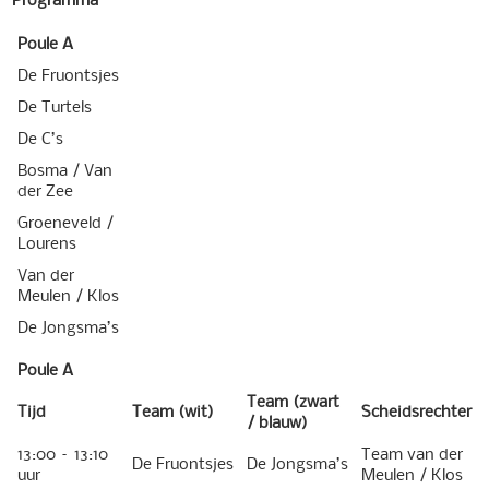
Poule A
De Fruontsjes
De Turtels
De C’s
Bosma / Van
der Zee
Groeneveld /
Lourens
Van der
Meulen / Klos
De Jongsma’s
Poule A
Team (zwart
Tijd
Team (wit)
Scheidsrechter
/ blauw)
13:00 – 13:10
Team van der
De Fruontsjes
De Jongsma’s
uur
Meulen / Klos