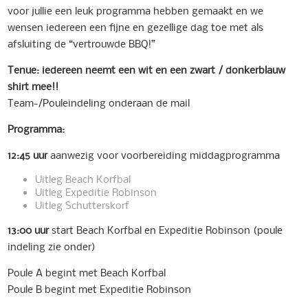
voor jullie een leuk programma hebben gemaakt en we
wensen iedereen een fijne en gezellige dag toe met als
afsluiting de “vertrouwde BBQ!”
Tenue:
iedereen
neemt
een
wit
en
een
zwart
/
donkerblauw
shirt
mee!!
Team-/Pouleindeling onderaan de mail
Programma:
12:45
uur
aanwezig voor voorbereiding middagprogramma
Uitleg Beach Korfbal
Uitleg Expeditie Robinson
Uitleg Schutterskorf
13:00
uur
start Beach Korfbal en Expeditie Robinson (poule
indeling zie onder)
Poule A begint met Beach Korfbal
Poule B begint met Expeditie Robinson