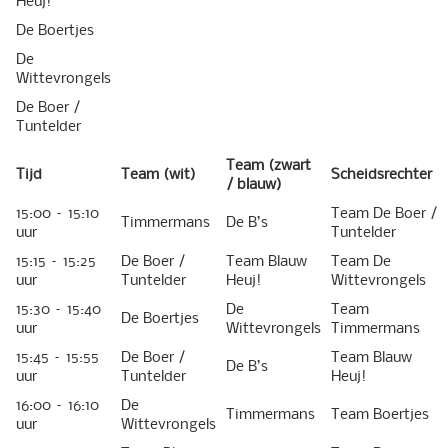
De Boertjes
De
Wittevrongels
De Boer /
Tuntelder
Team (zwart
Tijd
Team (wit)
Scheidsrechter
/ blauw)
15:00 – 15:10
Team De Boer /
Timmermans
De B’s
uur
Tuntelder
15:15 – 15:25
De Boer /
Team Blauw
Team De
uur
Tuntelder
Heuj!
Wittevrongels
15:30 – 15:40
De
Team
De Boertjes
uur
Wittevrongels
Timmermans
15:45 – 15:55
De Boer /
Team Blauw
De B’s
uur
Tuntelder
Heuj!
16:00 – 16:10
De
Timmermans
Team Boertjes
uur
Wittevrongels