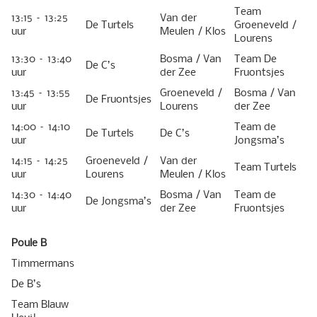
Team
13:15 – 13:25
Van der
De Turtels
Groeneveld /
uur
Meulen / Klos
Lourens
13:30 – 13:40
Bosma / Van
Team De
De C’s
uur
der Zee
Fruontsjes
13:45 – 13:55
Groeneveld /
Bosma / Van
De Fruontsjes
uur
Lourens
der Zee
14:00 – 14:10
Team de
De Turtels
De C’s
uur
Jongsma’s
14:15 – 14:25
Groeneveld /
Van der
Team Turtels
uur
Lourens
Meulen / Klos
14:30 – 14:40
Bosma / Van
Team de
De Jongsma’s
uur
der Zee
Fruontsjes
Poule B
Timmermans
De B’s
Team Blauw
Heuj!