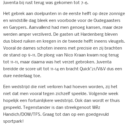
Juventa bij rust terug was gekomen tot 7-6.
Het gebrek aan doelpunten in de eerste helft op deze zonnige
en windstille dag bleek een voorbode voor de Oudegaasters
en Garypers. Aanvallend had men genoeg kansen, maar deze
werden amper verzilverd. De gasten uit Hardenberg bleven
dus bloed ruiken en kregen in de tweede helft ineens vleugels.
Vooral de dames schoten ineens met precisie en zij brachten
de stand op 9-11. De ploeg van Nico Kraan kwam nog terug
tot 11-11, maar daarna was het verzet gebroken. Juventa
breidde de score uit tot 11-14 en bracht Quick’21/V&V dus een
dure nederlaag toe.
Een wedstrijd die niet verloren had hoeven worden, zij het
niet dat men vooral tegen zichzelf speelde. Volgende week
hopelijk een fortuinlijkere wedstrijd. Ook dan wordt er thuis
gespeeld. Tegenstander is dan streekgenoot Wêz
Handich/DOW/TFS. Graag tot dan op een goedgevuld
sportpark!