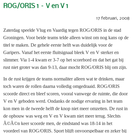
ROG/ORIS 1 – V en V 1
17 februari, 2008
Zaterdag speelde Vlug en Vaardig tegen ROG/ORIS in de stad
Groningen. Voor beide teams telde alleen winst om nog kans op de
titel te maken. De gehele eerste helft was duidelijk voor de
Garipers. Vanaf het eerste fluitsignaal bleek V en V sterker en
slimmer. Via 1-4 kwam er 3-7 op het scorebord en dat het gat bij
rust niet groter was dan 9-13, daar mocht ROG/ORIS blij om zijn.
In de rust krijgen de teams normaliter alleen wat te drinken, maar
toch waren de rollen daarna volledig omgedraaid. ROG/ORIS
scoorde direct en bleef scoren, vooral vanwege de ruimte, die door
V en V geboden werd. Ondanks de nodige ervaring in het team
kon men in de tweede helft de knop niet meer omzetten. De rust in
de opbouw was weg en V en V kwam niet meer terug. Slechts
Ã©Ã©n keer scoorde men, de eindstand was 18-
14 in
het
voordeel van ROG/ORIS. Sport blijft onvoorspelbaar en zeker bij