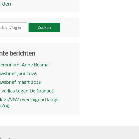
orden
Zoeken
nte berichten
Memoriam: Anne Bosma
wsbrief juni 2026
uwsbrief maart 2026
 verlies tegen De Granaet
k’21/V&V overtuigend langs
as’08