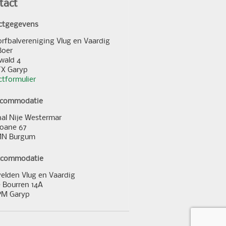
tact
ctgegevens
orfbalvereniging Vlug en Vaardig
Boer
wald 4
TX Garyp
tformulier
ccommodatie
al Nije Westermar
loane 67
MN Burgum
ccommodatie
elden Vlug en Vaardig
 Bourren 14A
PM Garyp