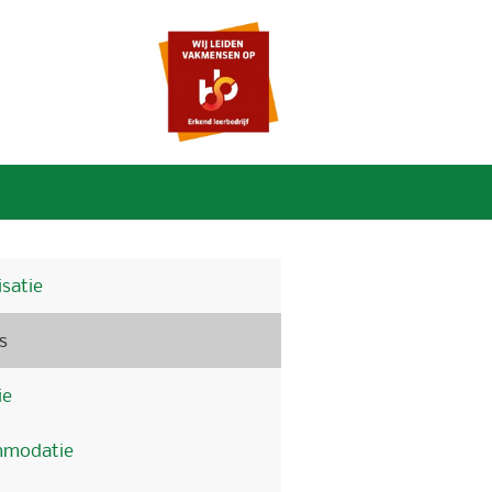
satie
s
ie
modatie