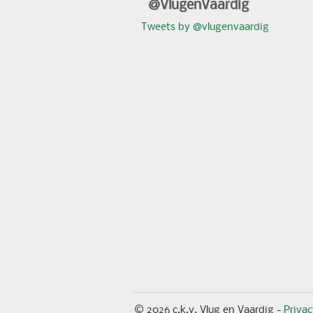
@VlugenVaardig
Tweets by @vlugenvaardig
© 2026 c.k.v. Vlug en Vaardig -
Priva