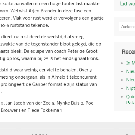
Lid w
e korte aanvallen en een hoge foutenlast maakte
wam. Wel wist Arjen Brander in deze fase een
ren. Vlak voor rust werd er vervolgens een gaatje
 10-6 ruststand tekende.
direct na rust deed de wedstrijd al vroeg
 zwakte van de tegenstander bloot gelegd, die op
Rece
maats bleek. De equipe van coach Peter de Groot
ig op los, waarna bij 25-8 het eindsignaal klonk.
In 
dstrijd waar weinig eer viel te behalen. Over 3
Nieu
meting ondergaan, als in Almelo titelconcurrent
Nie
 prolongeert de Gariper formatie zijn status van
Nipt
.
Quic
Pall
5, Jan Jacob van der Zee 5, Nynke Buis 2, Roel
e Brouwer 1 en Tiede Fokkema 1