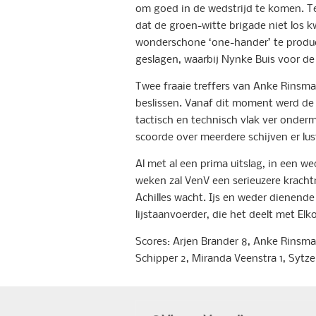
om goed in de wedstrijd te komen. T
dat de groen-witte brigade niet los k
wonderschone ‘one-hander’ te produce
geslagen, waarbij Nynke Buis voor de
Twee fraaie treffers van Anke Rinsma 
beslissen. Vanaf dit moment werd de
tactisch en technisch vlak ver onder
scoorde over meerdere schijven er lust
Al met al een prima uitslag, in een we
weken zal VenV een serieuzere kracht
Achilles wacht. Ijs en weder dienende
lijstaanvoerder, die het deelt met Elko
Scores: Arjen Brander 8, Anke Rinsma 
Schipper 2, Miranda Veenstra 1, Sytz