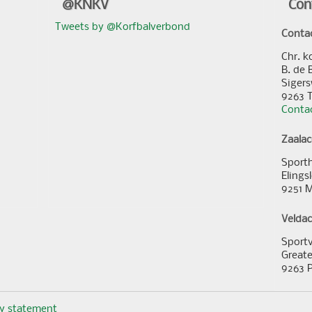
@KNKV
Con
Tweets by @Korfbalverbond
Conta
Chr. k
B. de 
Sigers
9263 
Contac
Zaala
Sporth
Elings
9251 
Velda
Sportv
Greate
9263 
cy statement