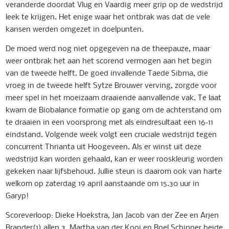
veranderde doordat Vlug en Vaardig meer grip op de wedstrijd
leek te krijgen. Het enige waar het ontbrak was dat de vele
kansen werden omgezet in doelpunten.
De moed werd nog niet opgegeven na de theepauze, maar
weer ontbrak het aan het scorend vermogen aan het begin
van de tweede helft. De goed invallende Taede Sibma, die
vroeg in de tweede helft Sytze Brouwer verving, zorgde voor
meer spel in het moeizaam draaiende aanvallende vak. Te laat
kwam de Biobalance formatie op gang om de achterstand om
te draaien in een voorsprong met als eindresultaat een 16-11
eindstand. Volgende week volgt een cruciale wedstrijd tegen
concurrent Thrianta uit Hoogeveen. Als er winst uit deze
wedstrijd kan worden gehaald, kan er weer rooskleurig worden
gekeken naar lijfsbehoud. Jullie steun is daarom ook van harte
welkom op zaterdag 19 april aanstaande om 15.30 uur in
Garyp!
Scoreverloop: Dieke Hoekstra, Jan Jacob van der Zee en Arjen
Brander(1) allen 3. Martha van der Kooi en Roel Schipper beide