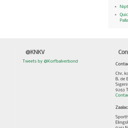
Nipt
Quic
Pall
@KNKV
Con
Tweets by @Korfbalverbond
Conta
Chr. k
B. de 
Sigers
9263 
Contac
Zaala
Sporth
Elings
9251 