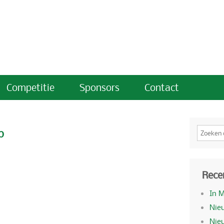
Competitie
Sponsors
Contact
p
Rece
In 
Nieu
Nie