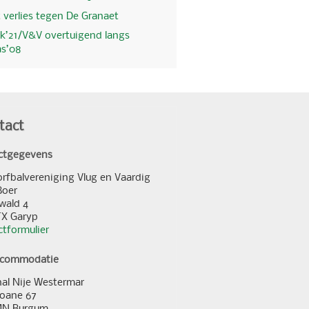
 verlies tegen De Granaet
k’21/V&V overtuigend langs
as’08
tact
ctgegevens
orfbalvereniging Vlug en Vaardig
Boer
wald 4
TX Garyp
tformulier
ccommodatie
al Nije Westermar
loane 67
MN Burgum