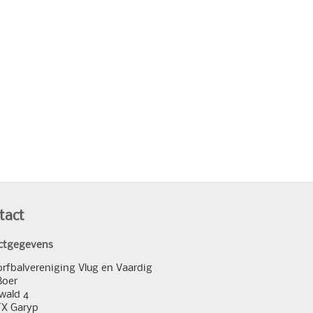
tact
ctgegevens
orfbalvereniging Vlug en Vaardig
Boer
wald 4
TX Garyp