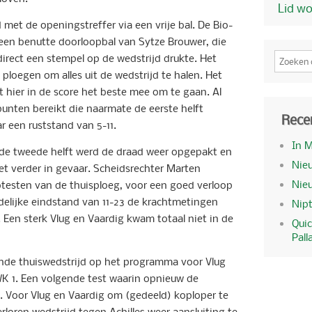
Lid w
met de openingstreffer via een vrije bal. De Bio-
een benutte doorloopbal van Sytze Brouwer, die
 direct een stempel op de wedstrijd drukte. Het
 ploegen om alles uit de wedstrijd te halen. Het
 hier in de score het beste mee om te gaan. Al
unten bereikt die naarmate de eerste helft
Rece
 een ruststand van 5-11.
In 
de tweede helft werd de draad weer opgepakt en
Nieu
 verder in gevaar. Scheidsrechter Marten
Nie
testen van de thuisploeg, voor een goed verloop
ndelijke eindstand van 11-23 de krachtmetingen
Nipt
 Een sterk Vlug en Vaardig kwam totaal niet in de
Quic
Pall
nde thuiswedstrijd op het programma voor Vlug
WK 1. Een volgende test waarin opnieuw de
. Voor Vlug en Vaardig om (gedeeld) koploper te
loren wedstrijd tegen Achilles weer aansluiting te