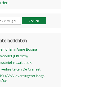
orden
Zoeken
nte berichten
Memoriam: Anne Bosma
wsbrief juni 2026
uwsbrief maart 2026
 verlies tegen De Granaet
k’21/V&V overtuigend langs
as’08