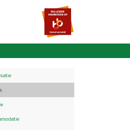
satie
s
ie
modatie