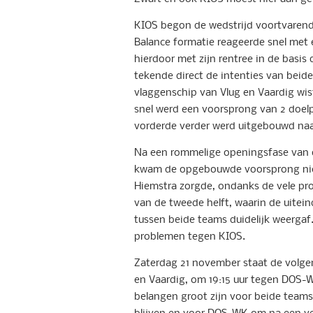
KIOS begon de wedstrijd voortvarend 
Balance formatie reageerde snel met 
hierdoor met zijn rentree in de basis
tekende direct de intenties van beide
vlaggenschip van Vlug en Vaardig wist
snel werd een voorsprong van 2 doelp
vorderde verder werd uitgebouwd naar
Na een rommelige openingsfase van 
kwam de opgebouwde voorsprong niet
Hiemstra zorgde, ondanks de vele pro
van de tweede helft, waarin de uitei
tussen beide teams duidelijk weergaf.
problemen tegen KIOS.
Zaterdag 21 november staat de volge
en Vaardig, om 19:15 uur tegen DOS-
belangen groot zijn voor beide teams
blijven en voor DOS-WK om na een ver