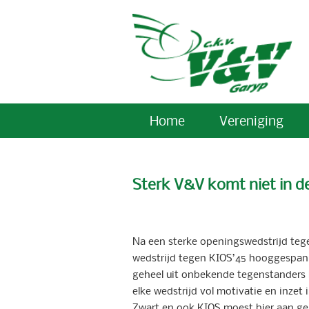
Home
Vereniging
Sterk V&V komt niet in d
Na een sterke openingswedstrijd teg
wedstrijd tegen KIOS’45 hooggespanne
geheel uit onbekende tegenstanders be
elke wedstrijd vol motivatie en inzet 
Zwart en ook KIOS moest hier aan ge