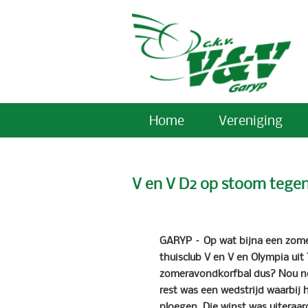
Home
Vereniging
V en V D2 op stoom tege
GARYP – Op wat bijna een zome
thuisclub V en V en Olympia uit 
zomeravondkorfbal dus? Nou ne
rest was een wedstrijd waarbij 
ploegen. Die winst was uiteraa