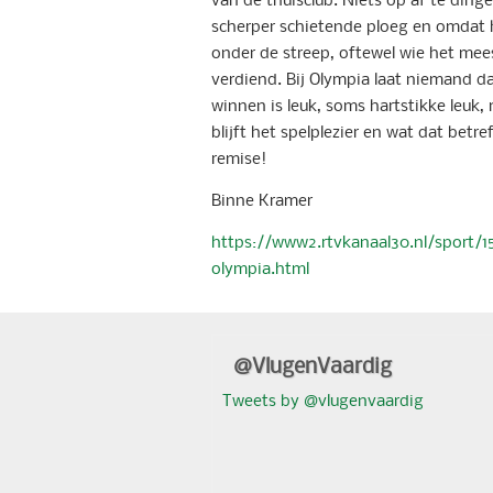
scherper schietende ploeg en omdat h
onder de streep, oftewel wie het mee
verdiend. Bij Olympia laat niemand da
winnen is leuk, soms hartstikke leuk, 
blijft het spelplezier en wat dat betr
remise!
Binne Kramer
https://www2.rtvkanaal30.nl/sport/
olympia.html
@VlugenVaardig
Tweets by @vlugenvaardig