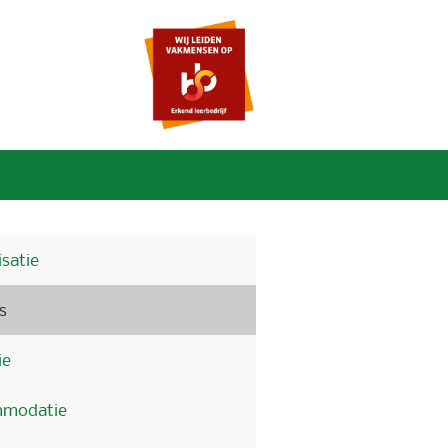
satie
s
ie
modatie