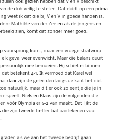
j zullen ook gezien hebben dat V en V beschikt
 de club veilig te stellen. Dat duidt op een prima
ing weet ik dat die bij V en V in goede handen is.
door Mathilde van der Zee en als de jongens en
oorbeeld zien, komt dat zonder meer goed.
V op voorsprong komt, maar een vroege strafworp
in elk geval weer evenwicht. Maar die balans duurt
r persoonlijk mee bemoeien. Hij schiet er binnen
n dat betekent 4-1. Ik vermoed dat Karel wel
ar daar zijn de geleerden langs de kant het niet
oe natuurlijk, maar dit er ook zo eentje die je in
m speelt. Niels en Klaas zijn de volgenden die
ven vóór Olympia er 6-2 van maakt. Dat lijkt de
s die zijn tweede treffer laat aantekenen voor
.
g graden als we aan het tweede bedrijf gaan