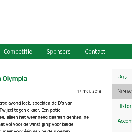
Competitie
Sponsors
Contact
Organi
n Olympia
17 mei, 2018
Nieuw
rse avond leek, speelden de D’s van
Histor
Twijzel tegen elkaar. Een potje
e, alleen het weer deed daaraan denken, de
Accom
het vol voor de winst ging voor beide
rd maar voor één van beide ploegen