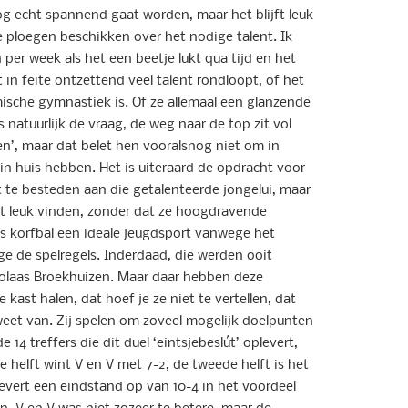
og echt spannend gaat worden, maar het blijft leuk
e ploegen beschikken over het nodige talent. Ik
 per week als het een beetje lukt qua tijd en het
t in feite ontzettend veel talent rondloopt, of het
tmische gymnastiek is. Of ze allemaal een glanzende
 natuurlijk de vraag, de weg naar de top zit vol
n’, maar dat belet hen vooralsnog niet om in
 in huis hebben. Het is uiteraard de opdracht voor
 te besteden aan die getalenteerde jongelui, maar
t leuk vinden, zonder dat ze hoogdravende
is korfbal een ideale jeugdsport vanwege het
 de spelregels. Inderdaad, die werden ooit
olaas Broekhuizen. Maar daar hebben deze
 kast halen, dat hoef je ze niet te vertellen, dat
weet van. Zij spelen om zoveel mogelijk doelpunten
 14 treffers die dit duel ‘eintsjebeslút’ oplevert,
e helft wint V en V met 7-2, de tweede helft is het
 levert een eindstand op van 10-4 in het voordeel
en, V en V was niet zozeer te betere, maar de