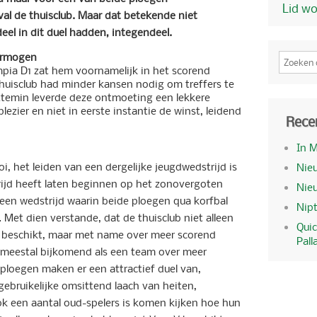
Lid w
val de thuisclub. Maar dat betekende niet
el in dit duel hadden, integendeel.
vermogen
mpia D1 zat hem voornamelijk in het scorend
uisclub had minder kansen nodig om treffers te
ttemin leverde deze ontmoeting een lekkere
plezier en niet in eerste instantie de winst, leidend
Rece
In 
i, het leiden van een dergelijke jeugdwedstrijd is
Nieu
trijd heeft laten beginnen op het zonovergoten
Nie
 een wedstrijd waarin beide ploegen qua korfbal
Nipt
 Met dien verstande, dat de thuisclub niet alleen
Quic
n beschikt, maar met name over meer scorend
Pall
s meestal bijkomend als een team over meer
 ploegen maken er een attractief duel van,
gebruikelijke omsittend laach van heiten,
 een aantal oud-spelers is komen kijken hoe hun