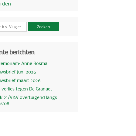
orden
Zoeken
nte berichten
Memoriam: Anne Bosma
wsbrief juni 2026
uwsbrief maart 2026
 verlies tegen De Granaet
k’21/V&V overtuigend langs
as’08