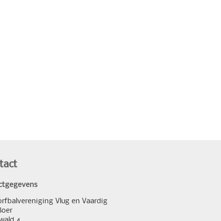
tact
ctgegevens
orfbalvereniging Vlug en Vaardig
Boer
wald 4