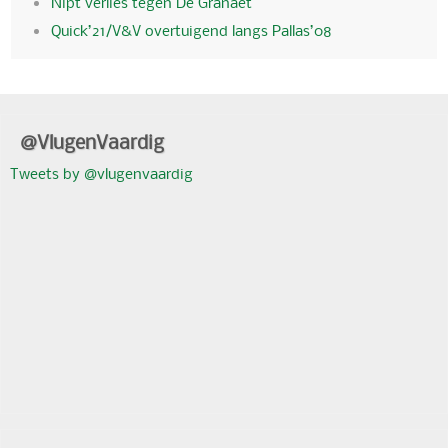
Nipt verlies tegen De Granaet
Quick’21/V&V overtuigend langs Pallas’08
@VlugenVaardig
Tweets by @vlugenvaardig