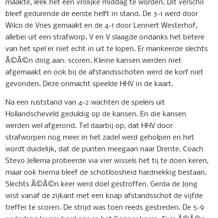
maakte, leek het een vrolijke middag te worden. Dit verschil
bleef gedurende de eerste helft in stand. De 3-1 werd door
Wilco de Vries gemaakt en de 4-1 door Lennert Westerhof,
allebei uit een strafworp. V en V slaagde ondanks het betere
van het spel er niet echt in uit te lopen. Er mankeerde slechts
Ã©Ã©n ding aan: scoren. Kleine kansen werden niet
afgemaakt en ook bij de afstandsschoten werd de korf niet
gevonden. Deze onmacht speelde HHV in de kaart.
Na een ruststand van 4-2 wachten de spelers uit
Hollandscheveld geduldig op de kansen. En die kansen
werden wel afgerond. Tel daarbij op, dat HHV door
strafworpen nog meer in het zadel werd geholpen en het
wordt duidelijk, dat de punten meegaan naar Drente. Coach
Stevo Jellema probeerde via vier wissels het tij te doen keren,
maar ook hierna bleef de schotloosheid hardnekkig bestaan.
Slechts Ã©Ã©n keer werd doel gestroffen. Gerda de Jong
wist vanaf de zijkant met een knap afstandsschot de vijfde
treffer te scoren. De strijd was toen reeds gestreden. De 5-9