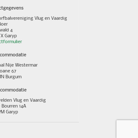
ctgegevens
orfbalvereniging Vlug en Vaardig
Boer
wald 4
TX Garyp
tformulier
ccommodatie
al Nije Westermar
loane 67
MN Burgum
ccommodatie
elden Vlug en Vaardig
 Bourren 14A
PM Garyp