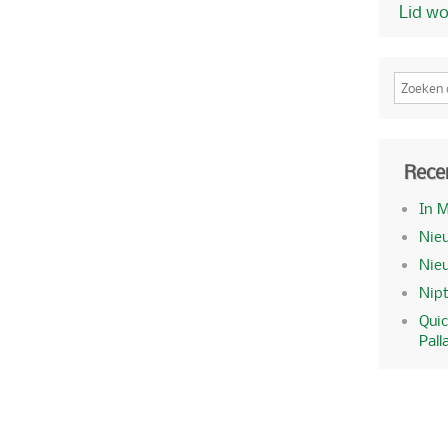
Lid w
Rece
In 
Nieu
Nie
Nipt
Quic
Pall