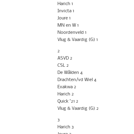
Harich 1
Invicta 1
Joure 1
MN en W 1
Noordenveld 1
Vlug & Vaardig (G) 1
2
ASVD 2
CSL 2
De Wâlden 4
Drachten/vd Wiel 4
Exakwa 2
Harich 2
Quick ’21 2
Vlug & Vaardig (G) 2
3
Harich 3
Joure 2