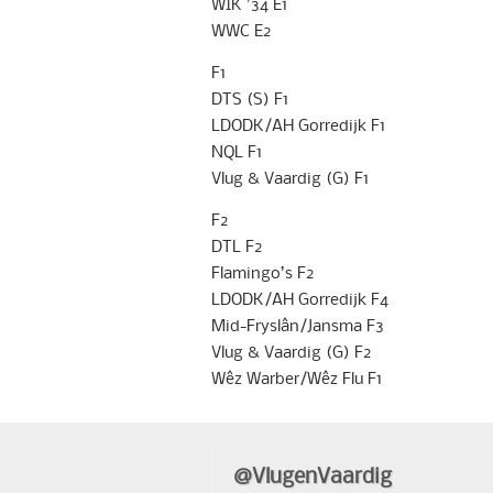
WIK ’34 E1
WWC E2
F1
DTS (S) F1
LDODK/AH Gorredijk F1
NQL F1
Vlug & Vaardig (G) F1
F2
DTL F2
Flamingo’s F2
LDODK/AH Gorredijk F4
Mid-Fryslân/Jansma F3
Vlug & Vaardig (G) F2
Wêz Warber/Wêz Flu F1
@VlugenVaardig