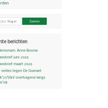
orden
Zoeken
nte berichten
Memoriam: Anne Bosma
wsbrief juni 2026
uwsbrief maart 2026
 verlies tegen De Granaet
k’21/V&V overtuigend langs
as’08