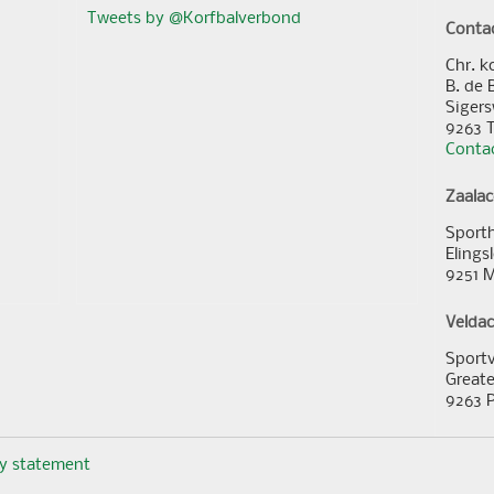
Tweets by @Korfbalverbond
Conta
Chr. k
B. de 
Sigers
9263 
Contac
Zaala
Sporth
Elings
9251 
Velda
Sportv
Greate
9263 
cy statement