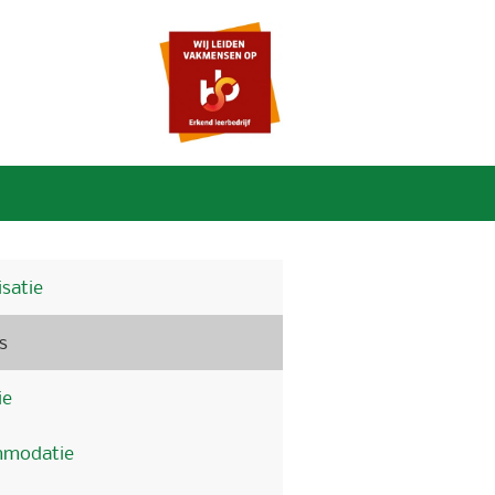
satie
s
ie
modatie