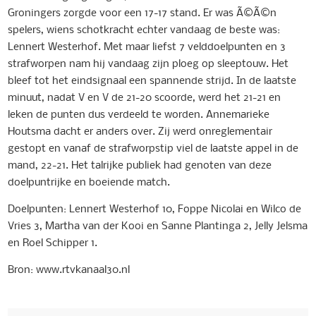
Groningers zorgde voor een 17-17 stand. Er was Ã©Ã©n
spelers, wiens schotkracht echter vandaag de beste was:
Lennert Westerhof. Met maar liefst 7 velddoelpunten en 3
strafworpen nam hij vandaag zijn ploeg op sleeptouw. Het
bleef tot het eindsignaal een spannende strijd. In de laatste
minuut, nadat V en V de 21-20 scoorde, werd het 21-21 en
leken de punten dus verdeeld te worden. Annemarieke
Houtsma dacht er anders over. Zij werd onreglementair
gestopt en vanaf de strafworpstip viel de laatste appel in de
mand, 22-21. Het talrijke publiek had genoten van deze
doelpuntrijke en boeiende match.
Doelpunten: Lennert Westerhof 10, Foppe Nicolai en Wilco de
Vries 3, Martha van der Kooi en Sanne Plantinga 2, Jelly Jelsma
en Roel Schipper 1.
Bron: www.rtvkanaal30.nl