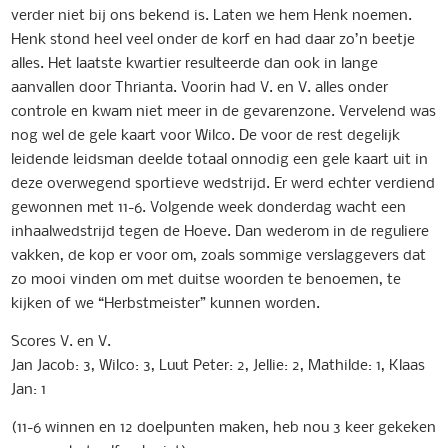
verder niet bij ons bekend is. Laten we hem Henk noemen.
Henk stond heel veel onder de korf en had daar zo’n beetje
alles. Het laatste kwartier resulteerde dan ook in lange
aanvallen door Thrianta. Voorin had V. en V. alles onder
controle en kwam niet meer in de gevarenzone. Vervelend was
nog wel de gele kaart voor Wilco. De voor de rest degelijk
leidende leidsman deelde totaal onnodig een gele kaart uit in
deze overwegend sportieve wedstrijd. Er werd echter verdiend
gewonnen met 11-6. Volgende week donderdag wacht een
inhaalwedstrijd tegen de Hoeve. Dan wederom in de reguliere
vakken, de kop er voor om, zoals sommige verslaggevers dat
zo mooi vinden om met duitse woorden te benoemen, te
kijken of we “Herbstmeister” kunnen worden.
Scores V. en V.
Jan Jacob: 3, Wilco: 3, Luut Peter: 2, Jellie: 2, Mathilde: 1, Klaas
Jan: 1
(11-6 winnen en 12 doelpunten maken, heb nou 3 keer gekeken