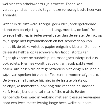
wel niet een scheldwoord zijn geweest. Taede kon
verdedigend aan de bak, tegen deze verreweg beste heer van
Thrianta.
Wat er in de rust werd gezegd: geen idee, ondergetekende
stond een balletje te gooien richting, meestal, de korf. De
tweede helft liep in ieder geval beter dan de eerste. De inkt op
mijn lijstje met bijzonderheden en het scoreverloop kon
eindelijk de bleke velletjes papier enigszins kleuren. Zo had ik
de eerste helft al opgeschreven: Jan Jacob: stofzuiger.
Eigenlijk zonder de dubbele punt, maar goed interpunctie is
ook zoiets. Hiermee wordt bedoeld: Jan Jacob pakte veel
ballen. Alle ballen die de tegenstanders niet vingen zouden bij
wijze van spreken bij van der Zee kunnen worden afgehaald.
De tweede helft mikte hij, niet in de laatste plaats op
belangrijke momenten, ook nog drie keer een bal door de
korf. Hierbij benoemd tot man of the match. Eerder
genoemde Joris werd in verband met een blessure vervangen
door een twee meter twintig lange heer, welke bij naam