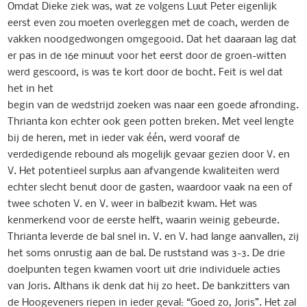
Omdat Dieke ziek was, wat ze volgens Luut Peter eigenlijk
eerst even zou moeten overleggen met de coach, werden de
vakken noodgedwongen omgegooid. Dat het daaraan lag dat
er pas in de 16e minuut voor het eerst door de groen-witten
werd gescoord, is was te kort door de bocht. Feit is wel dat
het in het
begin van de wedstrijd zoeken was naar een goede afronding.
Thrianta kon echter ook geen potten breken. Met veel lengte
bij de heren, met in ieder vak één, werd vooraf de
verdedigende rebound als mogelijk gevaar gezien door V. en
V. Het potentieel surplus aan afvangende kwaliteiten werd
echter slecht benut door de gasten, waardoor vaak na een of
twee schoten V. en V. weer in balbezit kwam. Het was
kenmerkend voor de eerste helft, waarin weinig gebeurde.
Thrianta leverde de bal snel in. V. en V. had lange aanvallen, zij
het soms onrustig aan de bal. De ruststand was 3-3. De drie
doelpunten tegen kwamen voort uit drie individuele acties
van Joris. Althans ik denk dat hij zo heet. De bankzitters van
de Hoogeveners riepen in ieder geval: “Goed zo, Joris”. Het zal