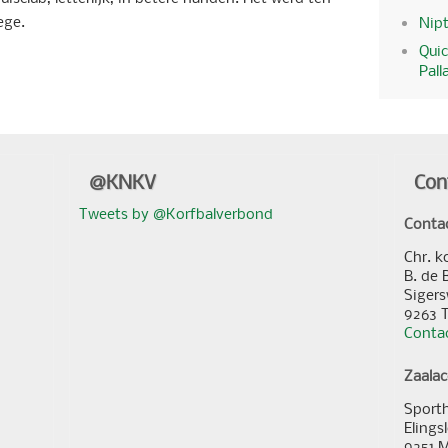
ege.
Nipt
Quic
Pall
@KNKV
Con
Tweets by @Korfbalverbond
Conta
Chr. k
B. de 
Sigers
9263 
Contac
Zaala
Sporth
Elings
9251 