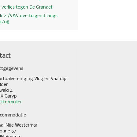
 verlies tegen De Granaet
k’21/V&V overtuigend langs
as’08
tact
ctgegevens
orfbalvereniging Vlug en Vaardig
Boer
wald 4
TX Garyp
tformulier
ccommodatie
al Nije Westermar
loane 67
MN Burgum