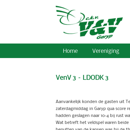
Home
Vereniging
VenV 3 – LDODK 3
Aanvankelijk konden de gasten uit Ter
zaterdagmiddag in Garyp qua score re
hadden geslagen naar 10-4 bij rust wa
Wat betreft het veldspel waren beide
benutten van de kansen was bij de thu