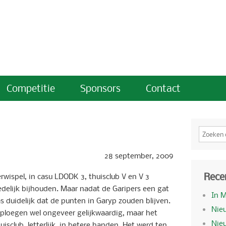
Competitie
Sponsors
Contact
28 september, 2009
Rece
wispel, in casu LDODK 3, thuisclub V en V 3
delijk bijhouden. Maar nadat de Garipers een gat
In 
s duidelijk dat de punten in Garyp zouden blijven.
Nieu
 ploegen wel ongeveer gelijkwaardig, maar het
Nie
isclub, letterlijk, in betere handen. Het werd ten