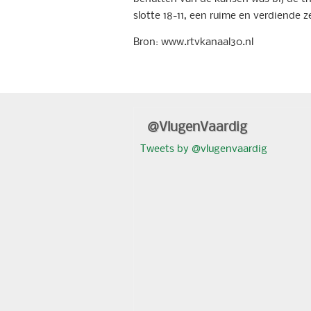
slotte 18-11, een ruime en verdiende z
Bron: www.rtvkanaal30.nl
@VlugenVaardig
Tweets by @vlugenvaardig