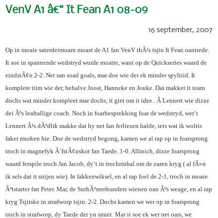
VenV A1 â€“ It Fean A1 08-09
16 september, 2007
Op in moaie saterdeimoarn moast de A1 fan VenV thÃ¹s tsjin It Fean oantrede.
It soe in spannende wedstryd wurde moatte, want op de Quickseries waard de
eindstÃ¢n 2-2. Net san soad goals, mar doe wie der ek minder spyltiid. It
komplete tiim wie der, behalve Joost, Hanneke en Jouke. Dat makket it team
dochs wat minder kompleet mar dochs, it giet om it idee..
Â
Lennert wie dizze
dei Ãºs leaftallige coach. Noch in foarbesprekking foar de wedstryd, wer’t
Lennert Ã¹s dÃºdlik makke dat hy net fan ferliezen halde, iets wat ik wolris
faker murken hie. Doe de wedstryd begong, kamen we al rap op in foarsprong
troch in magnefyk Ã´fstÃ¢nskot fan Taede. 1-0. Allinich, dizze foarsprong
waard ferspile troch Jan Jacob, dy’t in trochrinbal om de earen kryg ( al fÃ»n
ik sels dat it snijen wie). In fakkenwiksel, en al rap foel de 2-1, troch in moaie
Ãºtstarter fan Peter. Mar, de SurhÃºsterfeanders wienen oan Ãºs weage, en al rap
kryg Tsjitske in strafworp tsjin. 2-2. Dochs kamen we wer op in foarsprong
troch in strafworp, dy Taede der yn smiet. Mar it soe ek wer net oars, we