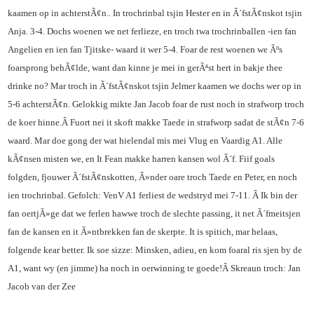
kaamen op in achterstÃ¢n.. In trochrinbal tsjin Hester en in Ã´fstÃ¢nskot tsjin
Anja. 3-4. Dochs woenen we net ferlieze, en troch twa trochrinballen -ien fan
Angelien en ien fan Tjitske- waard it wer 5-4. Foar de rest woenen we Ãºs
foarsprong behÃ¢lde, want dan kinne je mei in gerÃªst hert in bakje thee
drinke no? Mar troch in Ã´fstÃ¢nskot tsjin Jelmer kaamen we dochs wer op in
5-6 achterstÃ¢n. Gelokkig mikte Jan Jacob foar de rust noch in strafworp troch
de koer hinne.
Â
Fuort nei it skoft makke Taede in strafworp sadat de stÃ¢n 7-6
waard. Mar doe gong der wat hielendal mis mei Vlug en Vaardig A1. Alle
kÃ¢nsen misten we, en It Fean makke harren kansen wol Ã´f. Fiif goals
folgden, fjouwer Ã´fstÃ¢nskotten, Ã»nder oare troch Taede en Peter, en noch
ien trochrinbal. Gefolch: VenV A1 ferliest de wedstryd mei 7-11.
Â
Ik bin der
fan oertjÃ»ge dat we ferlen hawwe troch de slechte passing, it net Ã´fmeitsjen
fan de kansen en it Ã»ntbrekken fan de skerpte. It is spitich, mar helaas,
folgende kear better. Ik soe sizze: Minsken, adieu, en kom foaral ris sjen by de
A1, want wy (en jimme) ha noch in oerwinning te goede!
Â
Skreaun troch: Jan
Jacob van der Zee