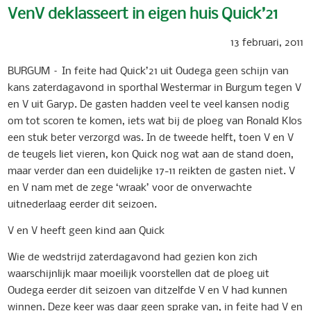
VenV deklasseert in eigen huis Quick’21
13 februari, 2011
BURGUM – In feite had Quick’21 uit Oudega geen schijn van
kans zaterdagavond in sporthal Westermar in Burgum tegen V
en V uit Garyp. De gasten hadden veel te veel kansen nodig
om tot scoren te komen, iets wat bij de ploeg van Ronald Klos
een stuk beter verzorgd was. In de tweede helft, toen V en V
de teugels liet vieren, kon Quick nog wat aan de stand doen,
maar verder dan een duidelijke 17-11 reikten de gasten niet. V
en V nam met de zege ‘wraak’ voor de onverwachte
uitnederlaag eerder dit seizoen.
V en V heeft geen kind aan Quick
Wie de wedstrijd zaterdagavond had gezien kon zich
waarschijnlijk maar moeilijk voorstellen dat de ploeg uit
Oudega eerder dit seizoen van ditzelfde V en V had kunnen
winnen. Deze keer was daar geen sprake van, in feite had V en