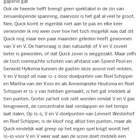
gapend gat
Ook de tweede helft brengt geen spektakel in de zin van
zenuwslopende spanning, daarvoor is het gat al veel te groot.
Nee, Quick komt er eigenlijk niet aan te pas en elke keer
verwonder ik mij weer over hoe het toch mogelijk was dat dit
Quick nog maar een paar maanden geleden heeft gewonnen
van V en V. De hamvraag is dan natuurlijk of V en V zoveel
beter is geworden, of dat Quick zover is weggezakt. Maar zelfs
de toch roemruchte schoten van afstand van Sjoerd Pool en
Gerwold Hylkema kunnen de gasten deze avond niet redden.
V en V loopt uit naar 12-3 door doelpunten van Roel Schipper
en Martha van der Kooi en als Annemarieke Houtsma en Roel
Schipper er 13-3 van hebben gemaakt, is het gat imiddels al
tien punten. Groter zal het ook niet worden omdat V en V gas
terugneemt, de concentratie laat verslappen en het tempo
laat dalen. Op 15-5, V en V-doelpunten van Lennert Westerhof
en Roel Schipper, is de kloof nog altijd tien punten, maar als
Quick eindelijk wat greep op het eigen spel krijgt wordt het
15-10 voor V en V weer wat aan de score doet middels een