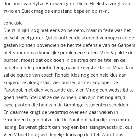
doelpunt van Sytze Brouwer:16-10. Dieke Hoekstra zorgt voor
17-10 en Quick mag de eindstand bepalen op 17-11.
conclusie
Die 17-11 lijkt nog niet eens zo beroerd, maar in feite was het
verschil veel groter. Quick ontbeerde scorend vermogen en de
gasten konden bovendien de hechte defensie van de Garipers
niet voor onoverkomelijke problemen stellen. V en V pakte de
punten, moest dat ook doen in de strijd om de titel en de
bijbehorende promotie terug naar de eerste klasse. Maar daar
zal de equipe van coach Ronald Klos nog een hele klus aan
krijgen. De ploeg staat vier punten achter koploper De
Parabool, met dien verstande dat V en V nog een wedstrijd te
goed heeft. Stel dat ze die winnen, dan zijn het nog altijd
twee punten die hen van de Groninger studenten scheiden.
En daarmee krijgt de wedstrijd over een paar weken in
Groningen tegen datzelfde De Parabool natuurlijk een extra
lading. Bij winst gloort dan nog een beslissingswedstrijd, dus
V en V heeft nog wel degelijk kans op de titel. Wordt dus