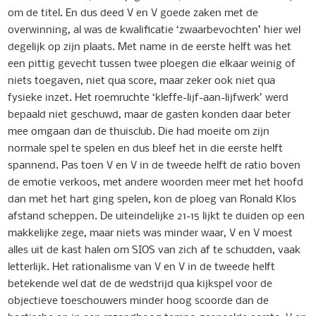
om de titel. En dus deed V en V goede zaken met de
overwinning, al was de kwalificatie ‘zwaarbevochten’ hier wel
degelijk op zijn plaats. Met name in de eerste helft was het
een pittig gevecht tussen twee ploegen die elkaar weinig of
niets toegaven, niet qua score, maar zeker ook niet qua
fysieke inzet. Het roemruchte ‘kleffe-lijf-aan-lijfwerk’ werd
bepaald niet geschuwd, maar de gasten konden daar beter
mee omgaan dan de thuisclub. Die had moeite om zijn
normale spel te spelen en dus bleef het in die eerste helft
spannend. Pas toen V en V in de tweede helft de ratio boven
de emotie verkoos, met andere woorden meer met het hoofd
dan met het hart ging spelen, kon de ploeg van Ronald Klos
afstand scheppen. De uiteindelijke 21-15 lijkt te duiden op een
makkelijke zege, maar niets was minder waar, V en V moest
alles uit de kast halen om SIOS van zich af te schudden, vaak
letterlijk. Het rationalisme van V en V in de tweede helft
betekende wel dat de de wedstrijd qua kijkspel voor de
objectieve toeschouwers minder hoog scoorde dan de