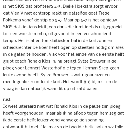
is het SIOS dat profiteert: 4-5. Dieke Hoekstra zorgt ervoor
dat V en V niet achterop raakt en datzelfde doet Tiede
Fokkema vanaf de stip op 5-6. Maar op 6-7 is het opnieuw
SIOS dat de dans leidt, een dans die inmiddels is uitgegroeid
tot een woeste rumba, uitgevoerd in een verschroeiend
tempo. Het is af en toe kluitjeskorfbal in de korfzone en
scheidsrechter De Boer heeft ogen op steeltjes nodig om alles
in de gaten te houden. Vlak voor het einde van de eerste helft
grijpt coach Ronald Klos in: hij brengt Sytze Brouwer in de
ploeg voor Lennert Westerhof die tegen Herman Sliep geen
leuke avond heeft. Sytze Brouwer is wat rigoureuzer en
meedogenlozer onder de korf. Het wordt 8-8 bij rust en de
vraag is dan natuurlijk waar dit op uit zal draaien.
rust
Ik weet uiteraard niet wat Ronald Klos in de pauze zijn ploeg
heeft voorgehouden, maar als ik na afloop tegen hem zeg dat
ik de eerste helft leuker vond vanwege de spanning
antwoordt hij met: “Ja, mar yn de twadde helte spilen wy folle