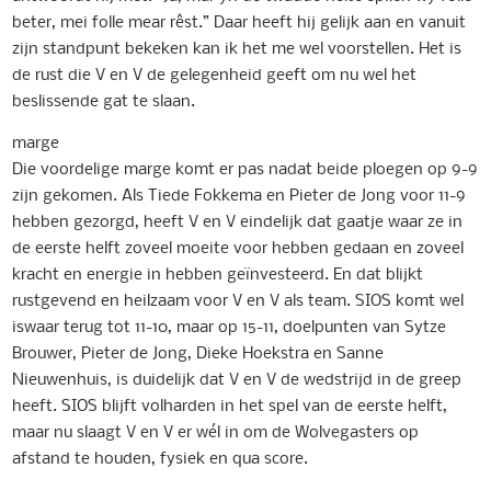
beter, mei folle mear rêst.” Daar heeft hij gelijk aan en vanuit
zijn standpunt bekeken kan ik het me wel voorstellen. Het is
de rust die V en V de gelegenheid geeft om nu wel het
beslissende gat te slaan.
marge
Die voordelige marge komt er pas nadat beide ploegen op 9-9
zijn gekomen. Als Tiede Fokkema en Pieter de Jong voor 11-9
hebben gezorgd, heeft V en V eindelijk dat gaatje waar ze in
de eerste helft zoveel moeite voor hebben gedaan en zoveel
kracht en energie in hebben geïnvesteerd. En dat blijkt
rustgevend en heilzaam voor V en V als team. SIOS komt wel
iswaar terug tot 11-10, maar op 15-11, doelpunten van Sytze
Brouwer, Pieter de Jong, Dieke Hoekstra en Sanne
Nieuwenhuis, is duidelijk dat V en V de wedstrijd in de greep
heeft. SIOS blijft volharden in het spel van de eerste helft,
maar nu slaagt V en V er wél in om de Wolvegasters op
afstand te houden, fysiek en qua score.