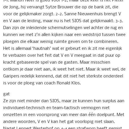
de Jong, hij vervangt Sytze Brouwer die op de bank zit, die
voor de gelijkmaker zorgt: 2-2. Sanne Nieuwenhuis brengt V
en V aan de leiding, maar nu is het SIOS dat gelijkmaakt: 3-3.
Dan zijn de inleidende schermutselingen wel achter de rug en
kunnen we met z’n allen kijken naar een wedstrijd tussen twee
ploegen die elkaar weinig ruimte geven om te combineren.
Het is allemaal ‘hautnah’ wat er gebeurt en ik zit me eigenlijk
te verbazen over het feit dat V en V meegaat in dat puur op
kracht gebaseerde spel van de gasten. Maar misschien
ontkom je daar niet aan, ik weet het niet. Maar ik weet wel, de
Garipers redelijk kennend, dat dit niet het sterkste onderdeel
is voor de ploeg van coach Ronald Klos.
gat
Ze zijn niet minder dan SIOS, maar ze kunnen hun surplus aan
individueel-technisch en team-tactisch vermogen niet
omzetten in een voorsprong van meer dan één doelpunt. Met
andere woorden, V en V kan het gat voorlopig niet slaan.
Nadat Lennert Westerhof op 4-4 een strafworp heeft gemist