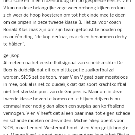
hectische en in een razendhoog tempo gespeelde eerste. V en
V kan na deze belangrijke zege weer omhoog kijken en kan
zich weer de hoop koesteren om tot het einde mee te doen
om de prijzen in deze tweede klasse B. Het zal voor coach
Ronald Klos zaak zijn om zijn team gefocust te houden op
maar één ding: ‘de kop derfoar, mar ek en benammen derby
te hâlden’.
gelijkop
Al meteen na het eerste fluitsignaal van scheidsrechter De
Boer is duidelijk dat dit een pittig potje zaalkorfbal zal
worden. SIOS zet de toon, maar V en V gaat daar moeiteloos
in mee, ook al is net zo duidelijk dat dat soort krachtkorfbal
niet het sterkste punt van de Garipers is. Maar om in deze
tweede klasse boven te komen en te blijven drijven is nu
eenmaal meer nodig dan alleen een surplus aan korfballend
vermogen. V en V heeft dat al een paar maal tot eigen schade
en schande moeten ondervinden. Michiel Sliep opent voor
SIOS, maar Lennert Westerhof houdt V en V op gelijk hoogte:
1-1. Manon Neef is goed voor 1-2, maar deze keer is het Pieter