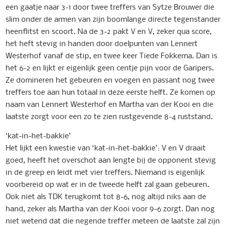
een gaatje naar 3-1 door twee treffers van Sytze Brouwer die
slim onder de armen van zijn boomlange directe tegenstander
heenflitst en scoort. Na de 3-2 pakt V en V, zeker qua score,
het heft stevig in handen door doelpunten van Lennert
Westerhof vanaf de stip, en twee keer Tiede Fokkema. Dan is
het 6-2 en lijkt er eigenlijk geen centje pijn voor de Garipers.
Ze domineren het gebeuren en voegen en passant nog twee
treffers toe aan hun totaal in deze eerste helft. Ze komen op
naam van Lennert Westerhof en Martha van der Kooi en die
laatste zorgt voor een zo te zien rustgevende 8-4 ruststand.
‘kat-in-het-bakkie’
Het lijkt een kwestie van ‘kat-in-het-bakkie’: V en V draait
goed, heeft het overschot aan lengte bij de opponent stevig
in de greep en leidt met vier treffers. Niemand is eigenlijk
voorbereid op wat er in de tweede helft zal gaan gebeuren.
Ook niet als TDK terugkomt tot 8-6, nog altijd niks aan de
hand, zeker als Martha van der Kooi voor 9-6 zorgt. Dan nog
niet wetend dat die negende treffer meteen de laatste zal zijn