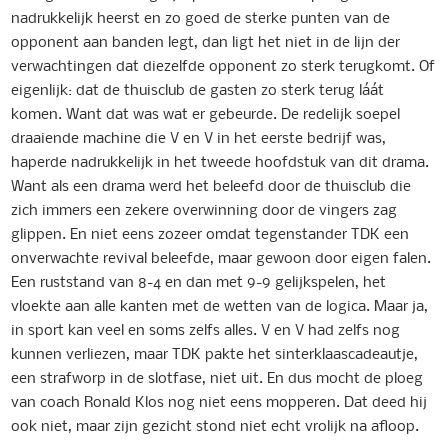
nadrukkelijk heerst en zo goed de sterke punten van de
opponent aan banden legt, dan ligt het niet in de lijn der
verwachtingen dat diezelfde opponent zo sterk terugkomt. Of
eigenlijk: dat de thuisclub de gasten zo sterk terug láát
komen. Want dat was wat er gebeurde. De redelijk soepel
draaiende machine die V en V in het eerste bedrijf was,
haperde nadrukkelijk in het tweede hoofdstuk van dit drama.
Want als een drama werd het beleefd door de thuisclub die
zich immers een zekere overwinning door de vingers zag
glippen. En niet eens zozeer omdat tegenstander TDK een
onverwachte revival beleefde, maar gewoon door eigen falen.
Een ruststand van 8-4 en dan met 9-9 gelijkspelen, het
vloekte aan alle kanten met de wetten van de logica. Maar ja,
in sport kan veel en soms zelfs alles. V en V had zelfs nog
kunnen verliezen, maar TDK pakte het sinterklaascadeautje,
een strafworp in de slotfase, niet uit. En dus mocht de ploeg
van coach Ronald Klos nog niet eens mopperen. Dat deed hij
ook niet, maar zijn gezicht stond niet echt vrolijk na afloop.