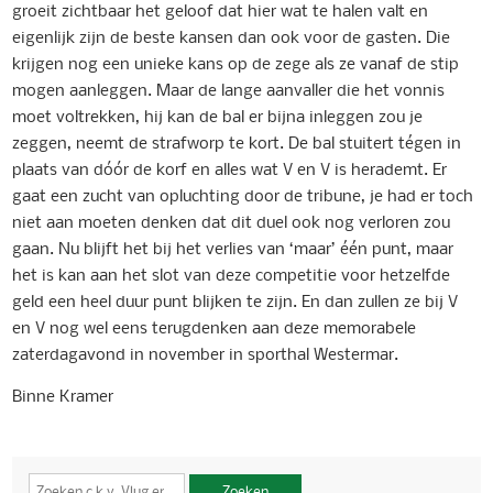
groeit zichtbaar het geloof dat hier wat te halen valt en
eigenlijk zijn de beste kansen dan ook voor de gasten. Die
krijgen nog een unieke kans op de zege als ze vanaf de stip
mogen aanleggen. Maar de lange aanvaller die het vonnis
moet voltrekken, hij kan de bal er bijna inleggen zou je
zeggen, neemt de strafworp te kort. De bal stuitert tégen in
plaats van dóór de korf en alles wat V en V is herademt. Er
gaat een zucht van opluchting door de tribune, je had er toch
niet aan moeten denken dat dit duel ook nog verloren zou
gaan. Nu blijft het bij het verlies van ‘maar’ één punt, maar
het is kan aan het slot van deze competitie voor hetzelfde
geld een heel duur punt blijken te zijn. En dan zullen ze bij V
en V nog wel eens terugdenken aan deze memorabele
zaterdagavond in november in sporthal Westermar.
Binne Kramer
Zoeken