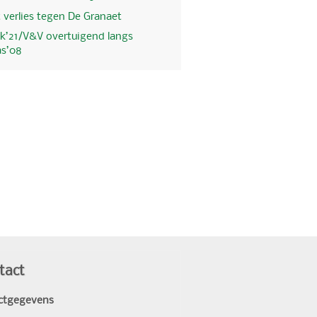
 verlies tegen De Granaet
k’21/V&V overtuigend langs
as’08
tact
ctgegevens