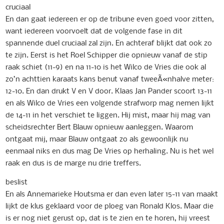
cruciaal
En dan gaat iedereen er op de tribune even goed voor zitten,
want iedereen voorvoelt dat de volgende fase in dit
spannende duel cruciaal zal zijn. En achteraf blijkt dat ook zo
te zijn. Eerst is het Roel Schipper die opnieuw vanaf de stip
raak schiet (11-9) en na 11-10 is het Wilco de Vries die ook al
zo’n achttien karaats kans benut vanaf tweeÃ«nhalve meter:
12-10. En dan drukt V en V door. Klaas Jan Pander scoort 13-11
en als Wilco de Vries een volgende strafworp mag nemen lijkt
de 14-11 in het verschiet te liggen. Hij mist, maar hij mag van
scheidsrechter Bert Blauw opnieuw aanleggen. Waarom
ontgaat mij, maar Blauw ontgaat zo als gewoonlijk nu
eenmaal niks en dus mag De Vries op herhaling. Nu is het wel
raak en dus is de marge nu drie treffers.
beslist
En als Annemarieke Houtsma er dan even later 15-11 van maakt
lijkt de klus geklaard voor de ploeg van Ronald Klos. Maar die
is er nog niet gerust op, dat is te zien en te horen, hij vreest