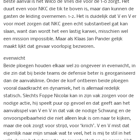
beste aanval is het Wilco de Vries die voor de 1-0 zorgt. Het
duurt even voor NKC die tik te boven is, maar dan kunnen de
gasten de leiding overnemen: 1-2. Het is duidelijk dat V en V er
voor moet zorgen dat NKC geen echt substantieel gat kan
slaan, want dan wordt het een lastig karwei, misschien wel
een mission impossible. Maar als Klaas Jan Pander gelijk
maakt lijkt dat gevaar voorlopig bezworen.
evenwicht
Beide ploegen houden elkaar wel zo ongeveer in evenwicht, in
die zin dat bij beide teams de defensie beter is georganiseerd
dan de aanvalslinie. Onder de korf ontberen beide ploegen
vooral daadkracht en dynamiek, het is allemaal redelijk
statisch. Slechts Foppe Nicolai kan in zijn vak zorgen voor de
nodige actie, hij speelt puur op gevoel en dat geeft aan het
aanvalsspel van V en V in dat vak de nodige Schwung en de
onvoorspelbaarheid die niet alleen leuk is om naar te kijken,
maar die ook zorgt voor strijd, voor ‘kriich’. V en V mist dat
eigenlijk naar mijn smaak wat te veel, het is mij te stil in het