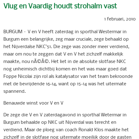
Vlug en Vaardig houdt strohalm vast
1 februari, 2010
BURGUM – V en V heeft zaterdag in sporthal Westermar in
Burgum een belangrijke, zeg maar cruciale, zege behaald op
het Nijverdalse NKC’51. Die zege was zonder meer verdiend,
maar om nou te zeggen dat V en V het zichzelf makkelijk
maakte, nou nÃ©Ã©. Het liet in de absolute slotfase NKC
nog unheimisch dichtbij komen en het was maar goed dat
Foppe Nicolai zijn rol als katalysator van het team bekroonde
met de bevrijdende 16-14, want op 15-14 was het uitermate
spannend.
Benauwde winst voor V en V
De zege die V en V zaterdagavond in sporthal Wetermar in
Burgum behaalde op NKC uit Nijverdal was terecht en
verdiend. Maar de ploeg van coach Ronald Klos maakte het
zichzelf in de slotfase nog uitermate moeilijk door de gasten