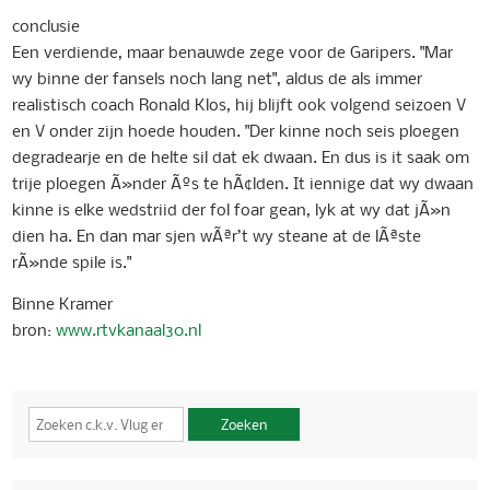
conclusie
Een verdiende, maar benauwde zege voor de Garipers. "Mar
wy binne der fansels noch lang net", aldus de als immer
realistisch coach Ronald Klos, hij blijft ook volgend seizoen V
en V onder zijn hoede houden. "Der kinne noch seis ploegen
degradearje en de helte sil dat ek dwaan. En dus is it saak om
trije ploegen Ã»nder Ãºs te hÃ¢lden. It iennige dat wy dwaan
kinne is elke wedstriid der fol foar gean, lyk at wy dat jÃ»n
dien ha. En dan mar sjen wÃªr’t wy steane at de lÃªste
rÃ»nde spile is."
Binne Kramer
bron:
www.rtvkanaal30.nl
Zoeken