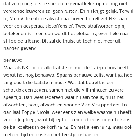
dat zijn ploeg iets te snel en te gemakkelijk op de nog niet
verdiende lauweren zal gaan rusten. En hij krijgt gelijk. Terwijl
bij V en V de euforie alvast naar boven borrelt zet NKC aan
voor een desperaat slotoffensief. Twee strafworpen op rij
betekenen 15-13 en dan wordt het plotseling even helemaal
stil op de tribune. Dit zal de thuisclub toch niet meer uit
handen geven?
benauwd
Maar als NKC in de allerlaatste minuut de 15-14 in huis heeft
wordt het nog benauwd, Spaans benauwd zelfs, want ja, hoe
lang duurt die laatste minuut? Wat dat betreft is een
schotklok een zegen, samen met die vijf minuten zuivere
speeltijd. Dan weet iedereen waar hij aan toe is, nu is het
afwachten, bang afwachten voor de V en V-supporters. En
dan laat Foppe Nicolai weer eens zien welke waarde hij heeft
voor zijn ploeg, want hij legt uit een niet eens zo grote kans
de bal koeltjes in de korf: 16-14! En niet alleen 16-14, maar ook
meteen tijd en dus kan het feestje losbarsten.