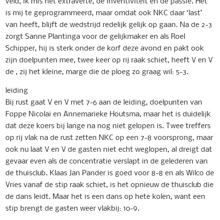
veld, ik mis het extraverte, de inventiviteit en de passie. Het
is mij te geprogrammeerd, maar omdat ook NKC daar ‘last’
van heeft, blijft de wedstrijd redelijk gelijk op gaan. Na de 2-3
zorgt Sanne Plantinga voor de gelijkmaker en als Roel
Schipper, hij is sterk onder de korf deze avond en pakt ook
zijn doelpunten mee, twee keer op rij raak schiet, heeft V en V
de , zij het kleine, marge die de ploeg zo graag wil: 5-3.
leiding
Bij rust gaat V en V met 7-6 aan de leiding, doelpunten van
Foppe Nicolai en Annemarieke Houtsma, maar het is duidelijk
dat deze koers bij lange na nog niet gelopen is. Twee treffers
op rij vlak na de rust zetten NKC op een 7-8 voorsprong, maar
ook nu laat V en V de gasten niet echt weglopen, al dreigt dat
gevaar even als de concentratie verslapt in de gelederen van
de thuisclub. Klaas Jan Pander is goed voor 8-8 en als Wilco de
Vries vanaf de stip raak schiet, is het opnieuw de thuisclub die
de dans leidt. Maar het is een dans op hete kolen, want een
stip brengt de gasten weer vlakbij: 10-9.