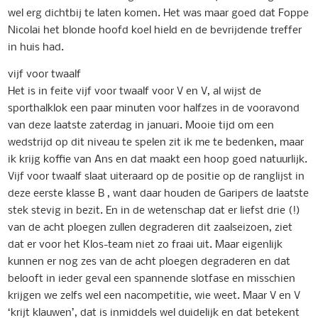
wel erg dichtbij te laten komen. Het was maar goed dat Foppe
Nicolai het blonde hoofd koel hield en de bevrijdende treffer
in huis had.
vijf voor twaalf
Het is in feite vijf voor twaalf voor V en V, al wijst de
sporthalklok een paar minuten voor halfzes in de vooravond
van deze laatste zaterdag in januari. Mooie tijd om een
wedstrijd op dit niveau te spelen zit ik me te bedenken, maar
ik krijg koffie van Ans en dat maakt een hoop goed natuurlijk.
Vijf voor twaalf slaat uiteraard op de positie op de ranglijst in
deze eerste klasse B , want daar houden de Garipers de laatste
stek stevig in bezit. En in de wetenschap dat er liefst drie (!)
van de acht ploegen zullen degraderen dit zaalseizoen, ziet
dat er voor het Klos-team niet zo fraai uit. Maar eigenlijk
kunnen er nog zes van de acht ploegen degraderen en dat
belooft in ieder geval een spannende slotfase en misschien
krijgen we zelfs wel een nacompetitie, wie weet. Maar V en V
‘krijt klauwen’, dat is inmiddels wel duidelijk en dat betekent