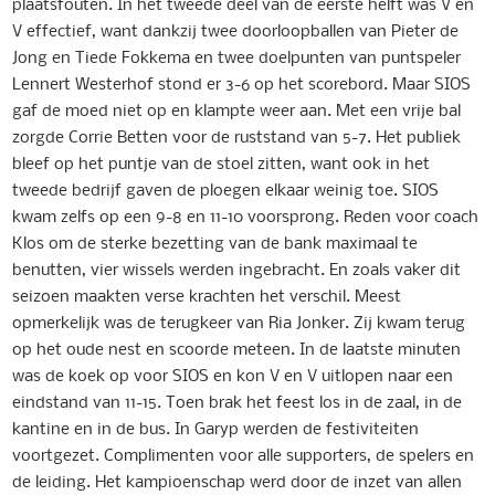
plaatsfouten. In het tweede deel van de eerste helft was V en
V effectief, want dankzij twee doorloopballen van Pieter de
Jong en Tiede Fokkema en twee doelpunten van puntspeler
Lennert Westerhof stond er 3-6 op het scorebord. Maar SIOS
gaf de moed niet op en klampte weer aan. Met een vrije bal
zorgde Corrie Betten voor de ruststand van 5-7. Het publiek
bleef op het puntje van de stoel zitten, want ook in het
tweede bedrijf gaven de ploegen elkaar weinig toe. SIOS
kwam zelfs op een 9-8 en 11-10 voorsprong. Reden voor coach
Klos om de sterke bezetting van de bank maximaal te
benutten, vier wissels werden ingebracht. En zoals vaker dit
seizoen maakten verse krachten het verschil. Meest
opmerkelijk was de terugkeer van Ria Jonker. Zij kwam terug
op het oude nest en scoorde meteen. In de laatste minuten
was de koek op voor SIOS en kon V en V uitlopen naar een
eindstand van 11-15. Toen brak het feest los in de zaal, in de
kantine en in de bus. In Garyp werden de festiviteiten
voortgezet. Complimenten voor alle supporters, de spelers en
de leiding. Het kampioenschap werd door de inzet van allen