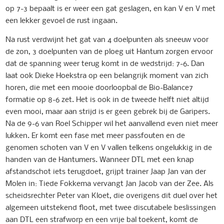
op 7-3 bepaalt is er weer een gat geslagen, en kan V en V met
een lekker gevoel de rust ingaan.
Na rust verdwijnt het gat van 4 doelpunten als sneeuw voor
de zon, 3 doelpunten van de ploeg uit Hantum zorgen ervoor
dat de spanning weer terug komt in de wedstrijd: 7-6. Dan
laat ook Dieke Hoekstra op een belangrijk moment van zich
horen, die met een mooie doorloopbal de Bio-Balance7
formatie op 8-6 zet. Het is ook in de tweede helft niet altijd
even mooi, maar aan strijd is er geen gebrek bij de Garipers.
Na de 9-6 van Roel Schipper wil het aanvallend even niet meer
lukken. Er komt een fase met meer passfouten en de
genomen schoten van V en V vallen telkens ongelukkig in de
handen van de Hantumers. Wanneer DTL met een knap
afstandschot iets terugdoet, grijpt trainer Jaap Jan van der
Molen in: Tiede Fokkema vervangt Jan Jacob van der Zee. Als
scheidsrechter Peter van Kloet, die overigens dit duel over het
algemeen uitstekend floot, met twee discutabele beslissingen
aan DTL een strafworp en een vrije bal toekent, komt de