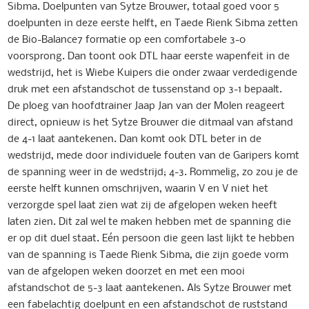
Sibma. Doelpunten van Sytze Brouwer, totaal goed voor 5
doelpunten in deze eerste helft, en Taede Rienk Sibma zetten
de Bio-Balance7 formatie op een comfortabele 3-0
voorsprong. Dan toont ook DTL haar eerste wapenfeit in de
wedstrijd, het is Wiebe Kuipers die onder zwaar verdedigende
druk met een afstandschot de tussenstand op 3-1 bepaalt.
De ploeg van hoofdtrainer Jaap Jan van der Molen reageert
direct, opnieuw is het Sytze Brouwer die ditmaal van afstand
de 4-1 laat aantekenen. Dan komt ook DTL beter in de
wedstrijd, mede door individuele fouten van de Garipers komt
de spanning weer in de wedstrijd; 4-3. Rommelig, zo zou je de
eerste helft kunnen omschrijven, waarin V en V niet het
verzorgde spel laat zien wat zij de afgelopen weken heeft
laten zien. Dit zal wel te maken hebben met de spanning die
er op dit duel staat. Eén persoon die geen last lijkt te hebben
van de spanning is Taede Rienk Sibma, die zijn goede vorm
van de afgelopen weken doorzet en met een mooi
afstandschot de 5-3 laat aantekenen. Als Sytze Brouwer met
een fabelachtig doelpunt en een afstandschot de ruststand