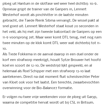
ploeg uit Hantum in de slotfase wel weer heel dichtbij: 10-9.
Opnieuw grijpt de trainer van de Garipers in, Lennert
Westerhof wordt als pinchhitter in de laatste minuten
gebracht, die Taede Rienk Sibma vervangt. De wissel pakt al
snel goed uit: Lennert Westerhof staat koud 20 seconden in
het veld, als hij met zijn tweede balcontact de Garipers op een
11-9 voorsprong zet. Maar weer komt DTL terug, met nog ruim
twee minuten op de klok komt DTL weer wat dichterbij tot 11-
10.
Als Tiede Fokkema in de aanval daarop in een duel onder de
korf een strafworp meekrijgt, houdt Sytze Brouwer het hoofd
koel en scoort de 12-10. De wedstrijd lijkt gespeeld, en al
helemaal als Roel Schipper met een strafworp 13-10 laat
aantekenen. Direct na dat moment fluit scheidsrechter Peter
van Kloet ook voor het laatst. Een terechte, zwaarbevochten
overwinning voor de Bio-Balance7 formatie.
Er volgen nu twee vrije weekenden voor de ploeg uit Garyp,
waarna de competitie hervat wordt uit bij CSL in Britsum.