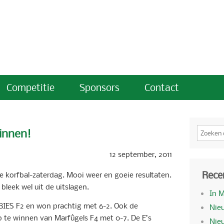
Competitie
Sponsors
Contact
winnen!
12 september, 2011
Rece
 korfbal-zaterdag. Mooi weer en goeie resultaten.
bleek wel uit de uitslagen.
In 
IES F2 en won prachtig met 6-2. Ook de
Nieu
p te winnen van Marfûgels F4 met 0-7. De E’s
Nie