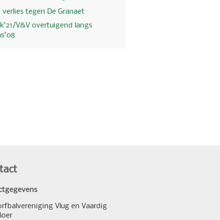
 verlies tegen De Granaet
k’21/V&V overtuigend langs
as’08
tact
ctgegevens
orfbalvereniging Vlug en Vaardig
Boer