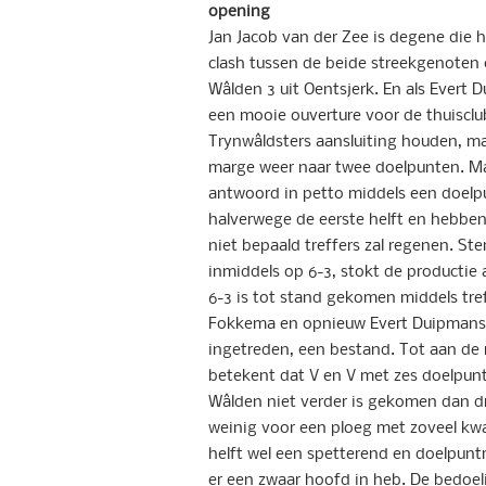
opening
Jan Jacob van der Zee is degene die 
clash tussen de beide streekgenoten 
Wâlden 3 uit Oentsjerk. En als Evert D
een mooie ouverture voor de thuisclu
Trynwâldsters aansluiting houden, maa
marge weer naar twee doelpunten. M
antwoord in petto middels een doelpun
halverwege de eerste helft en hebben
niet bepaald treffers zal regenen. Ster
inmiddels op 6-3, stokt de productie 
6-3 is tot stand gekomen middels tref
Fokkema en opnieuw Evert Duipmans.
ingetreden, een bestand. Tot aan de
betekent dat V en V met zes doelpunt
Wâlden niet verder is gekomen dan dr
weinig voor een ploeg met zoveel kwa
helft wel een spetterend en doelpuntri
er een zwaar hoofd in heb. De bedoe