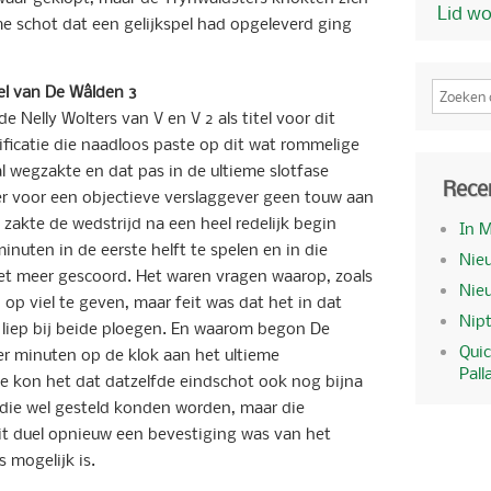
Lid w
me schot dat een gelijkspel had opgeleverd ging
uel van De Wâlden 3
 Nelly Wolters van V en V 2 als titel voor dit
lificatie die naadloos paste op dit wat rommelige
 wegzakte en dat pas in de ultieme slotfase
Rece
 er voor een objectieve verslaggever geen touw aan
zakte de wedstrijd na een heel redelijk begin
In 
nuten in de eerste helft te spelen en in die
Nieu
iet meer gescoord. Het waren vragen waarop, zoals
Nie
op viel te geven, maar feit was dat het in dat
Nipt
 liep bij beide ploegen. En waarom begon De
Quic
er minuten op de klok aan het ultieme
Pall
oe kon het dat datzelfde eindschot ook nog bijna
 die wel gesteld konden worden, maar die
it duel opnieuw een bevestiging was van het
s mogelijk is.