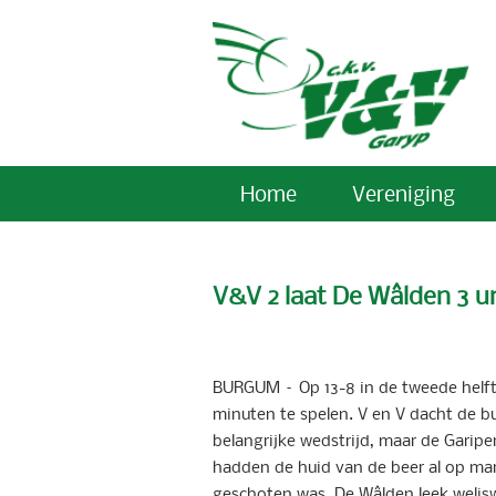
Home
Vereniging
V&V 2 laat De Wâlden 3 u
BURGUM – Op 13-8 in de tweede helft
minuten te spelen. V en V dacht de b
belangrijke wedstrijd, maar de Garipe
hadden de huid van de beer al op mar
geschoten was. De Wâlden leek welis