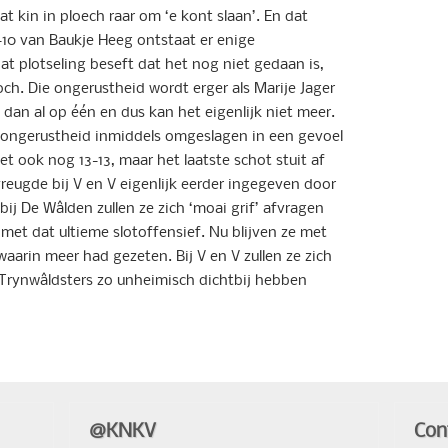
t kin in ploech raar om ‘e kont slaan’. En dat
-10 van Baukje Heeg ontstaat er enige
at plotseling beseft dat het nog niet gedaan is,
och. Die ongerustheid wordt erger als Marije Jager
 dan al op één en dus kan het eigenlijk niet meer.
de ongerustheid inmiddels omgeslagen in een gevoel
et ook nog 13-13, maar het laatste schot stuit af
vreugde bij V en V eigenlijk eerder ingegeven door
bij De Wâlden zullen ze zich ‘moai grif’ afvragen
met dat ultieme slotoffensief. Nu blijven ze met
aarin meer had gezeten. Bij V en V zullen ze zich
rynwâldsters zo unheimisch dichtbij hebben
@KNKV
Con