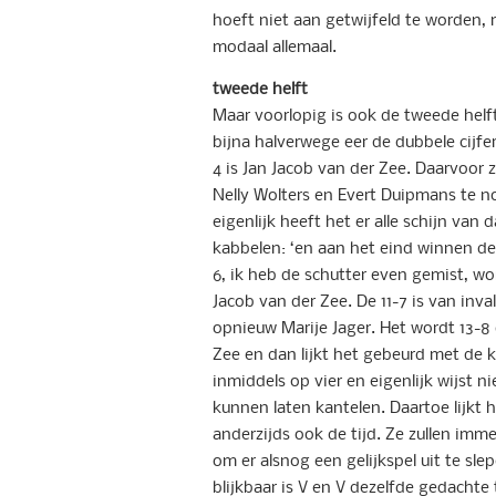
hoeft niet aan getwijfeld te worden, 
modaal allemaal.
tweede helft
Maar voorlopig is ook de tweede helft 
bijna halverwege eer de dubbele cijfe
4 is Jan Jacob van der Zee. Daarvoor z
Nelly Wolters en Evert Duipmans te n
eigenlijk heeft het er alle schijn van 
kabbelen: ‘en aan het eind winnen de 
6, ik heb de schutter even gemist, wor
Jacob van der Zee. De 11-7 is van inv
opnieuw Marije Jager. Het wordt 13-8
Zee en dan lijkt het gebeurd met de
inmiddels op vier en eigenlijk wijst 
kunnen laten kantelen. Daartoe lijkt 
anderzijds ook de tijd. Ze zullen im
om er alsnog een gelijkspel uit te sle
blijkbaar is V en V dezelfde gedachte