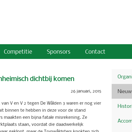
Competitie
Sponsors
Contact
Organi
nheimisch dichtbij komen
26 januari, 2015
Nieuw
 van V en V 2 tegen De Wâlden 3 waren er nog vier
Histor
uit binnen te hebben in deze voor de stand
rs maakten een bijna fatale misrekening. Ze
Accom
ktplaats staan, voordat die daadwerkelijk
waar geklopt, maar de Trynwâldsters knokten zich