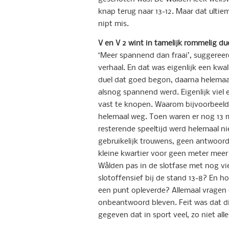
knap terug naar 13-12. Maar dat ultie
nipt mis.
V en V 2 wint in tamelijk rommelig d
‘Meer spannend dan fraai’, suggereerde
verhaal. En dat was eigenlijk een kwa
duel dat goed begon, daarna helemaal
alsnog spannend werd. Eigenlijk viel
vast te knopen. Waarom bijvoorbeeld 
helemaal weg. Toen waren er nog 13 mi
resterende speeltijd werd helemaal n
gebruikelijk trouwens, geen antwoord 
kleine kwartier voor geen meter meer
Wâlden pas in de slotfase met nog vi
slotoffensief bij de stand 13-8? En h
een punt opleverde? Allemaal vragen
onbeantwoord bleven. Feit was dat d
gegeven dat in sport veel, zo niet alle