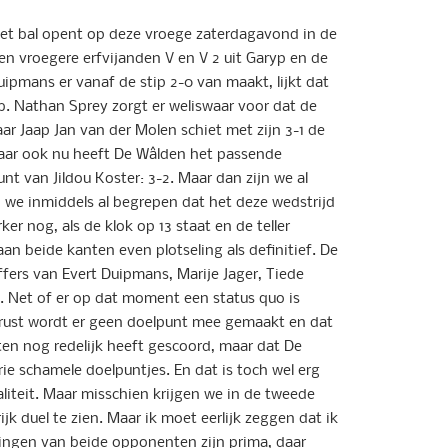
het bal opent op deze vroege zaterdagavond in de
en vroegere erfvijanden V en V 2 uit Garyp en de
uipmans er vanaf de stip 2-0 van maakt, lijkt dat
b. Nathan Sprey zorgt er weliswaar voor dat de
r Jaap Jan van der Molen schiet met zijn 3-1 de
aar ook nu heeft De Wâlden het passende
t van Jildou Koster: 3-2. Maar dan zijn we al
 we inmiddels al begrepen dat het deze wedstrijd
ker nog, als de klok op 13 staat en de teller
aan beide kanten even plotseling als definitief. De
fers van Evert Duipmans, Marije Jager, Tiede
 Net of er op dat moment een status quo is
 rust wordt er geen doelpunt mee gemaakt en dat
en nog redelijk heeft gescoord, maar dat De
ie schamele doelpuntjes. En dat is toch wel erg
liteit. Maar misschien krijgen we in de tweede
jk duel te zien. Maar ik moet eerlijk zeggen dat ik
lingen van beide opponenten zijn prima, daar