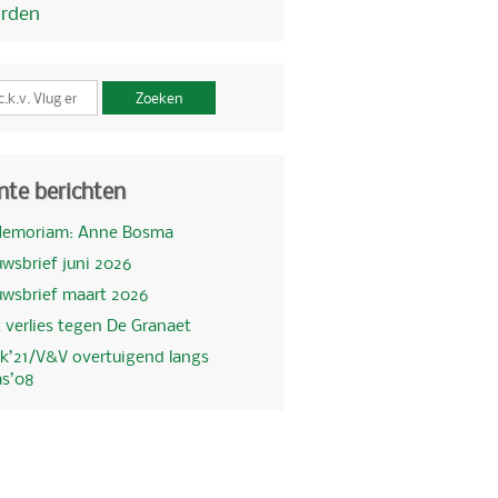
orden
Zoeken
nte berichten
Memoriam: Anne Bosma
wsbrief juni 2026
uwsbrief maart 2026
 verlies tegen De Granaet
k’21/V&V overtuigend langs
as’08