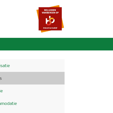
satie
s
ie
modatie