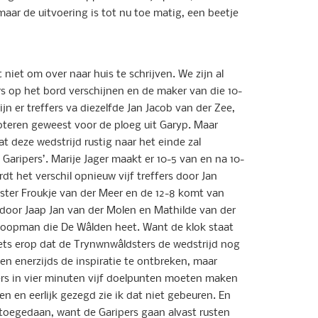
maar de uitvoering is tot nu toe matig, een beetje
niet om over naar huis te schrijven. We zijn al
rs op het bord verschijnen en de maker van die 10-
ijn er treffers va diezelfde Jan Jacob van der Zee,
oteren geweest voor de ploeg uit Garyp. Maar
dat deze wedstrijd rustig naar het einde zal
Garipers’. Marije Jager maakt er 10-5 van en na 10-
dt het verschil opnieuw vijf treffers door Jan
alster Froukje van der Meer en de 12-8 komt van
 door Jaap Jan van der Molen en Mathilde van der
 koopman die De Wâlden heet. Want de klok staat
niets erop dat de Trynwnwâldsters de wedstrijd nog
hen enerzijds de inspiratie te ontbreken, maar
mers in vier minuten vijf doelpunten moeten maken
pen en eerlijk gezegd zie ik dat niet gebeuren. En
 toegedaan, want de Garipers gaan alvast rusten