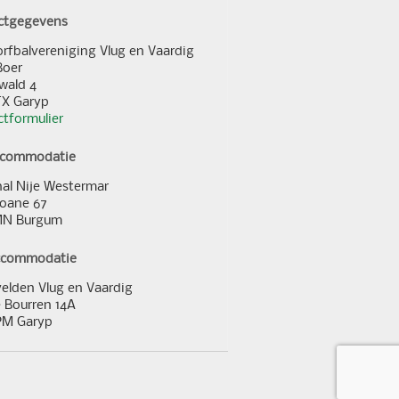
ctgegevens
orfbalvereniging Vlug en Vaardig
Boer
wald 4
TX Garyp
tformulier
ccommodatie
al Nije Westermar
loane 67
MN Burgum
ccommodatie
elden Vlug en Vaardig
 Bourren 14A
PM Garyp