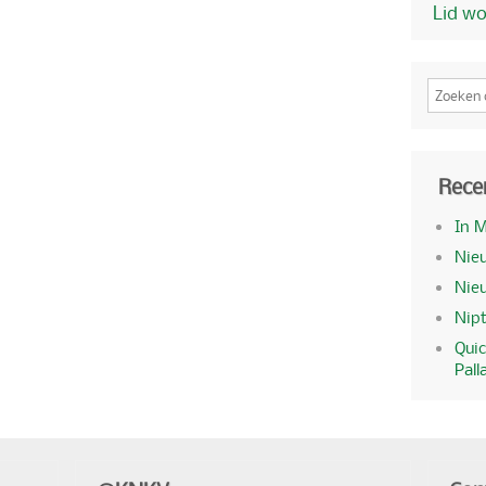
Lid w
Rece
In 
Nieu
Nie
Nipt
Quic
Pall