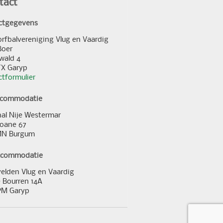
tact
ctgegevens
orfbalvereniging Vlug en Vaardig
Boer
wald 4
TX Garyp
tformulier
ccommodatie
al Nije Westermar
loane 67
MN Burgum
ccommodatie
elden Vlug en Vaardig
 Bourren 14A
PM Garyp