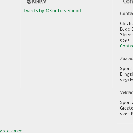
@KNKV
Con
Tweets by @Korfbalverbond
Conta
Chr. k
B. de 
Sigers
9263 
Contac
Zaala
Sporth
Elings
9251 
Velda
Sportv
Greate
9263 
cy statement