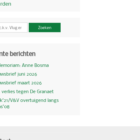
orden
Zoeken
nte berichten
Memoriam: Anne Bosma
wsbrief juni 2026
uwsbrief maart 2026
 verlies tegen De Granaet
k’21/V&V overtuigend langs
as’08