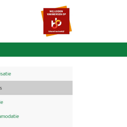
satie
s
ie
modatie