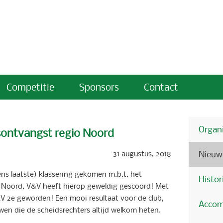
Competitie
Sponsors
Contact
Organi
sontvangst regio Noord
31 augustus, 2018
Nieuw
ns laatste) klassering gekomen m.b.t. het
Histor
o Noord. V&V heeft hierop geweldig gescoord! Met
&V 2e geworden! Een mooi resultaat voor de club,
Accom
en die de scheidsrechters altijd welkom heten.