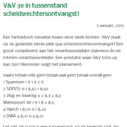
V&V 3e in tussenstand
scheidsrechtersontvangst!
5 januari, 2015
Een fantastisch nieuwtje kwam deze week binnen: V&V staat
op de gedeelde derde plek qua scheidsrechtersontvangst! Een
groot compliment aan het verantwoordelijke clubmens én de
interim-verantwoordelijke. Een prestatie waar V&V trots op
kan zijn! Hieronder volgt het klassement:
naam totaal veld gem totaal zaal gem totaal overall gem
1 Spannum 1 9 1 9 2 9
2 SDO(S) 0 1 8,67 1 8,67
3 Vlug en Vaardig 0 2 8,5 2 8,5
Waterpoort de 1 9 1 8 2 8,5
4 Harich 1 8,25 0 1 8,25
5 DWA 4 8,21 0 4 8,21
Let wel, de score is een tussenstand, na de lopende zaal- en