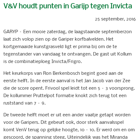
V&V houdt punten in Garijp tegen Invicta
25 september, 2016
GARYP – Een mooie zaterdag, de laagstaande septemberzon
laat zich volop zien op de Gariper korfbalvelden. Het
kortgemaaide kunstgrasveld ligt er prima bij om de te
tegenstander van vandaag te ontvangen. De gast uit Kollum
is de combinatieploeg Invicta/Frigro.
Het keurkorps van Ron Berkenbosch begint goed aan de
eerste helft. In de eerste aanval is het Jan Jacob van der Zee
die de score opent. Frivool spel leidt tot een 5 – 3 voorsprong.
De kollummer Pruttelpot formatie knokt zich terug tot een
ruststand van 7 – 9.
De tweede helft moet er uit een ander vaatje getapt worden
voor de Garipers. Dit gebeurt ook, door sterk aanvalsspel
komt VenV terug op gelijke hoogte, 10 – 10. Er werd om en om
gescoord, de spanning steeg. Uiteindelijk was het Miranda