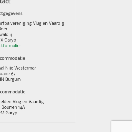
tact
ctgegevens
orfbalvereniging Vlug en Vaardig
Boer
wald 4
TX Garyp
tformulier
ccommodatie
al Nije Westermar
loane 67
MN Burgum
ccommodatie
elden Vlug en Vaardig
 Bourren 14A
PM Garyp