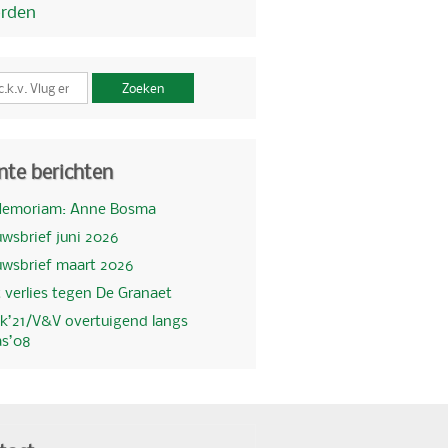
orden
Zoeken
nte berichten
Memoriam: Anne Bosma
wsbrief juni 2026
uwsbrief maart 2026
 verlies tegen De Granaet
k’21/V&V overtuigend langs
as’08