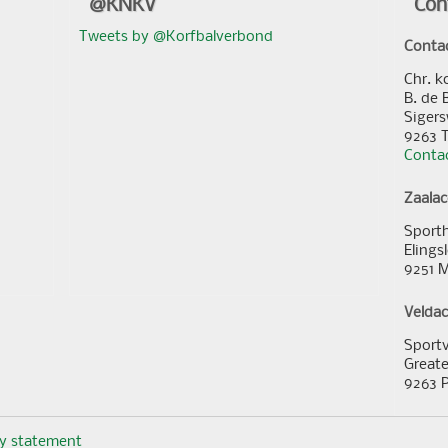
@KNKV
Con
Tweets by @Korfbalverbond
Conta
Chr. k
B. de 
Sigers
9263 
Contac
Zaala
Sporth
Elings
9251 
Velda
Sportv
Greate
9263 
cy statement