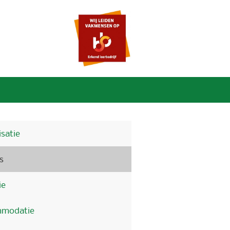
satie
s
ie
modatie