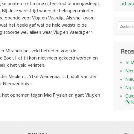
Lid w
jke punten met ruime cijfers had binnengesleept,
. Bij deze wedstrijd waren de belangen minder
ore opende voor Vlug en Vaardig. Als snel kwam
wat het beeld gaf wat de hele wedstrijd de
scoorde wel, alleen waar Vlug en Vaardig er 1
Rece
n Miranda het veld betreden voor de
e Boer. Het tij kon niet meer gekeerd worden en
In 
lijk het veld verlaten.
Nieu
 der Meulen 2, Yfke Weidenaar 2, Ludolf van der
Nie
r Nieuwenhuis 1.
Nipt
 het opnemen tegen Mid Fryslan en gaat Vlug en
Quic
Pall