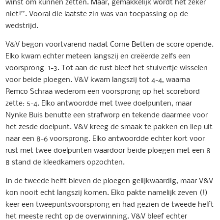
winst om kunnen zetten. Maar, gemakkelijk wordt het zeker
niet!’’. Vooral die laatste zin was van toepassing op de
wedstrijd.
V&V begon voortvarend nadat Corrie Betten de score opende.
Elko kwam echter meteen langszij en creëerde zelfs een
voorsprong: 1-3. Tot aan de rust bleef het stuivertje wisselen
voor beide ploegen. V&V kwam langszij tot 4-4, waarna
Remco Schraa wederom een voorsprong op het scorebord
zette: 5-4. Elko antwoordde met twee doelpunten, maar
Nynke Buis benutte een strafworp en tekende daarmee voor
het zesde doelpunt. V&V kreeg de smaak te pakken en liep uit
naar een 8-6 voorsprong. Elko antwoordde echter kort voor
rust met twee doelpunten waardoor beide ploegen met een 8-
8 stand de kleedkamers opzochten.
In de tweede helft bleven de ploegen gelijkwaardig, maar V&V
kon nooit echt langszij komen. Elko pakte namelijk zeven (!)
keer een tweepuntsvoorsprong en had gezien de tweede helft
het meeste recht op de overwinning. V&V bleef echter