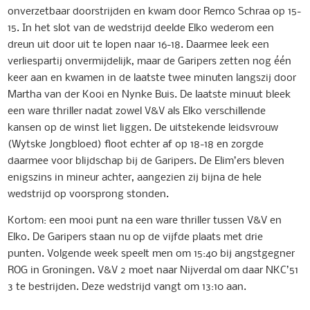
onverzetbaar doorstrijden en kwam door Remco Schraa op 15-
15. In het slot van de wedstrijd deelde Elko wederom een
dreun uit door uit te lopen naar 16-18. Daarmee leek een
verliespartij onvermijdelijk, maar de Garipers zetten nog één
keer aan en kwamen in de laatste twee minuten langszij door
Martha van der Kooi en Nynke Buis. De laatste minuut bleek
een ware thriller nadat zowel V&V als Elko verschillende
kansen op de winst liet liggen. De uitstekende leidsvrouw
(Wytske Jongbloed) floot echter af op 18-18 en zorgde
daarmee voor blijdschap bij de Garipers. De Elim’ers bleven
enigszins in mineur achter, aangezien zij bijna de hele
wedstrijd op voorsprong stonden.
Kortom: een mooi punt na een ware thriller tussen V&V en
Elko. De Garipers staan nu op de vijfde plaats met drie
punten. Volgende week speelt men om 15:40 bij angstgegner
ROG in Groningen. V&V 2 moet naar Nijverdal om daar NKC’51
3 te bestrijden. Deze wedstrijd vangt om 13:10 aan.