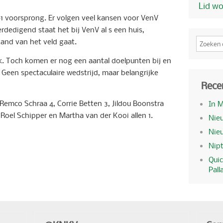
Lid w
1 voorsprong. Er volgen veel kansen voor VenV
dedigend staat het bij VenV al s een huis,
and van het veld gaat.
lijk. Toch komen er nog een aantal doelpunten bij en
Geen spectaculaire wedstrijd, maar belangrijke
Rece
Remco Schraa 4, Corrie Betten 3, Jildou Boonstra
In 
 Roel Schipper en Martha van der Kooi allen 1.
Nieu
Nie
Nipt
Quic
Pall