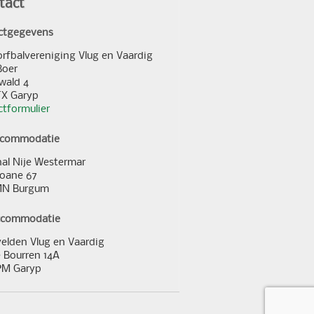
tact
ctgegevens
orfbalvereniging Vlug en Vaardig
Boer
wald 4
TX Garyp
tformulier
ccommodatie
al Nije Westermar
loane 67
MN Burgum
ccommodatie
elden Vlug en Vaardig
 Bourren 14A
PM Garyp