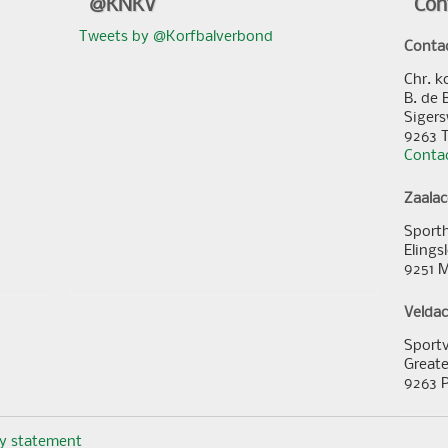
@KNKV
Con
Tweets by @Korfbalverbond
Conta
Chr. k
B. de 
Sigers
9263 
Contac
Zaala
Sporth
Elings
9251 
Velda
Sportv
Greate
9263 
cy statement