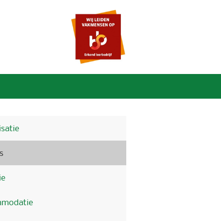
satie
s
ie
modatie