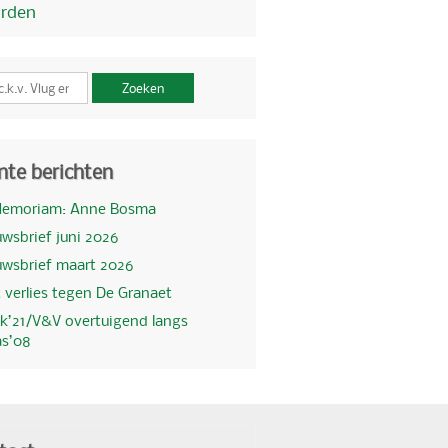
orden
Zoeken
nte berichten
Memoriam: Anne Bosma
wsbrief juni 2026
uwsbrief maart 2026
 verlies tegen De Granaet
k’21/V&V overtuigend langs
as’08