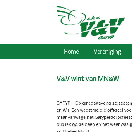
Home
Vereniging
V&V wint van MN&W
GARYP – Op dinsdagavond 20 septemb
en W 1. Een wedstrijd die officieel 
maar vanwege het Garyperdorpsfeest 
publiek op de been en het weer was g
korfbalwedstrijd.