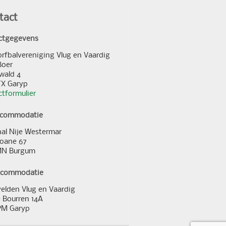
tact
ctgegevens
orfbalvereniging Vlug en Vaardig
Boer
wald 4
TX Garyp
tformulier
ccommodatie
al Nije Westermar
loane 67
MN Burgum
ccommodatie
elden Vlug en Vaardig
 Bourren 14A
PM Garyp