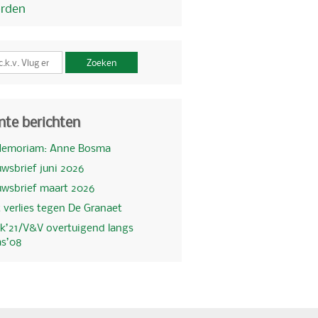
orden
Zoeken
nte berichten
Memoriam: Anne Bosma
wsbrief juni 2026
uwsbrief maart 2026
 verlies tegen De Granaet
k’21/V&V overtuigend langs
as’08