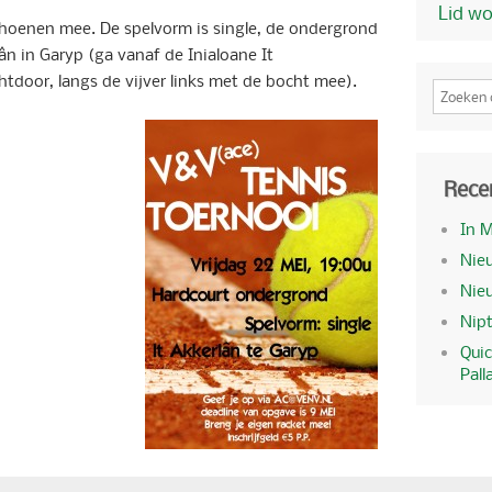
Lid w
choenen mee. De spelvorm is single, de ondergrond
lân in Garyp (ga vanaf de Inialoane It
tdoor, langs de vijver links met de bocht mee).
Rece
In 
Nieu
Nie
Nipt
Quic
Pall