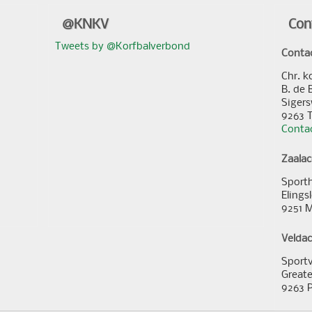
@KNKV
Con
Tweets by @Korfbalverbond
Conta
Chr. k
B. de 
Sigers
9263 
Contac
Zaala
Sporth
Elings
9251 
Velda
Sportv
Greate
9263 