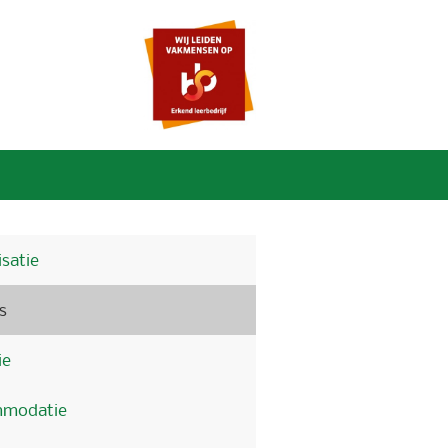
satie
s
ie
modatie