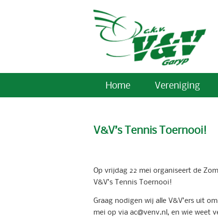
Home
Vereniging
V&V’s Tennis Toernooi!
Op vrijdag 22 mei organiseert de Zom
V&V’s Tennis Toernooi!
Graag nodigen wij alle V&V’ers uit o
mei op via ac@venv.nl, en wie weet ver