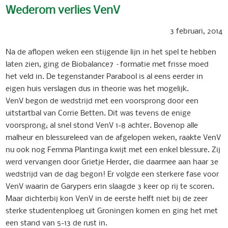
Wederom verlies VenV
3 februari, 2014
Na de aflopen weken een stijgende lijn in het spel te hebben
laten zien, ging de Biobalance7 –formatie met frisse moed
het veld in. De tegenstander Parabool is al eens eerder in
eigen huis verslagen dus in theorie was het mogelijk.
VenV begon de wedstrijd met een voorsprong door een
uitstartbal van Corrie Betten. Dit was tevens de enige
voorsprong; al snel stond VenV 1-8 achter. Bovenop alle
malheur en blessureleed van de afgelopen weken, raakte VenV
nu ook nog Femma Plantinga kwijt met een enkel blessure. Zij
werd vervangen door Grietje Herder, die daarmee aan haar 3e
wedstrijd van de dag begon! Er volgde een sterkere fase voor
VenV waarin de Garypers erin slaagde 3 keer op rij te scoren.
Maar dichterbij kon VenV in de eerste helft niet bij de zeer
sterke studentenploeg uit Groningen komen en ging het met
een stand van 5-13 de rust in.