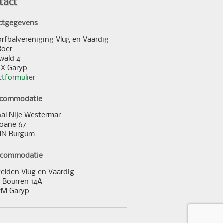
tact
ctgegevens
orfbalvereniging Vlug en Vaardig
Boer
wald 4
TX Garyp
tformulier
ccommodatie
al Nije Westermar
loane 67
MN Burgum
ccommodatie
elden Vlug en Vaardig
 Bourren 14A
PM Garyp