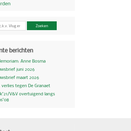
orden
Zoeken
nte berichten
Memoriam: Anne Bosma
wsbrief juni 2026
uwsbrief maart 2026
 verlies tegen De Granaet
k’21/V&V overtuigend langs
as’08