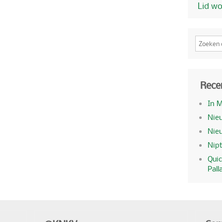
Lid w
Rece
In 
Nieu
Nie
Nipt
Quic
Pall