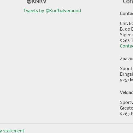
@KNKV
Con
Tweets by @Korfbalverbond
Conta
Chr. k
B. de 
Sigers
9263 
Contac
Zaala
Sporth
Elings
9251 
Velda
Sportv
Greate
9263 
cy statement