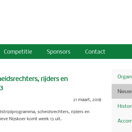
Competitie
Sponsors
Contact
Organi
idsrechters, rijders en
13
Nieuw
21 maart, 2018
Histor
strijdprogramma, scheidsrechters, rijders en
tieve Nijskoer komt week 13 uit.
Accom