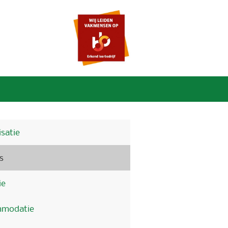
satie
s
ie
modatie