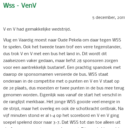
Wss – VenV
5 december, 2011
V en V had gemakkelijke wedstrijd.
Vlug en Vaardig moest naar Oude Pekela om daar tegen WSS
te spelen. Ook het tweede team trof een verre tegenstander,
dus trok V en V met een bus het land in. Dit wordt dit
zaalseizoen vaker gedaan, maar liefst 28 sponsoren zorgen
voor een aantrekkelijk bustarief. Een prachtig spandoek met
daarop de sponsornamen versierde de bus. WSS staat
onderaan in de competitie met 0 punten en V en V staat op
de 2e plaats, dus moesten er twee punten in de bus mee terug
genomen worden. Eigenlijk was vanaf de start het verschil in
de ranglijst merkbaar. Het jonge WSS gooide veel energie in
de strijd, maar het overleg en ook de schotkracht ontbrak. Na
vijf minuten stond er al 1-4 op het scorebord en V en V ging
soepel spelend door naar 3-7. Dat WSS tot dan toe alleen uit