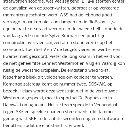
strafworpen scoorde, was veelzeggend. Bij 4-8 stokten echter
de aanvallen van de groen-witten, doordat er op verkeerde
momenten geschoten werd. WSS had de rebound goed
verzorgd, maar kon niet aanklampen en de BioBalance 7-
equipe pakte de draad weer op. In de tweede helft rondde de
vandaag veel scorende Sytze Brouwer een prachtige
combinatie over vier schijven af en stond er 6-13 op het
scorebord. Toen liet V en V de teugels vieren en werd er een
kwartier niet gescoord. Pieter de Jong kwam in het veld voor
de niet geheel fitte Lennert Westerhof en Vlug en Vaardig kon
rustig de wedstrijd uitspelen. De eindstand werd 10-17.
Naderhand bleek dit voldoende om koploper te worden.
Komende zaterdag komt de nummer twee, DOS-WK, op
bezoek. Helaas wordt deze wedstrijd niet in de vertrouwde
Westermar gespeeld, maar in sporthal De Boppeslach in
Damwâld om 16.10 uur. Het 2e team speelde in Veenendaal
tegen SKF en speelde daar een sterke wedstrijd. Jammer
genoeg wist SKF in de laatste seconden nog een strafworp te
benutten, zodat de eindstand 15-15 werd.