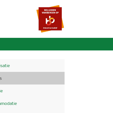
satie
s
ie
modatie