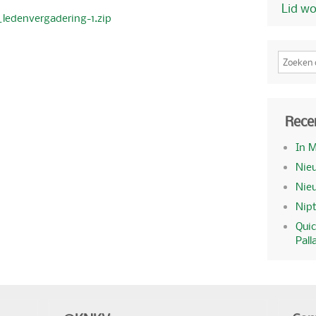
Lid w
ledenvergadering-1.zip
Rece
In 
Nieu
Nie
Nipt
Quic
Pall