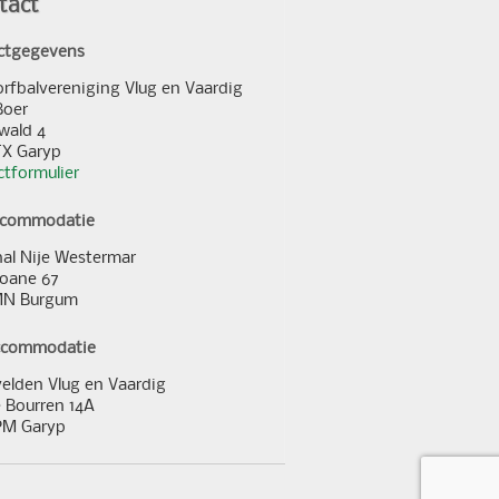
tact
ctgegevens
orfbalvereniging Vlug en Vaardig
Boer
wald 4
TX Garyp
tformulier
ccommodatie
al Nije Westermar
loane 67
MN Burgum
ccommodatie
elden Vlug en Vaardig
 Bourren 14A
PM Garyp