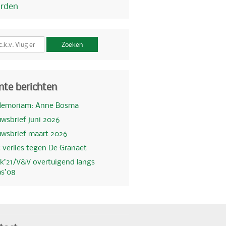
orden
Zoeken
nte berichten
Memoriam: Anne Bosma
wsbrief juni 2026
uwsbrief maart 2026
 verlies tegen De Granaet
k’21/V&V overtuigend langs
as’08