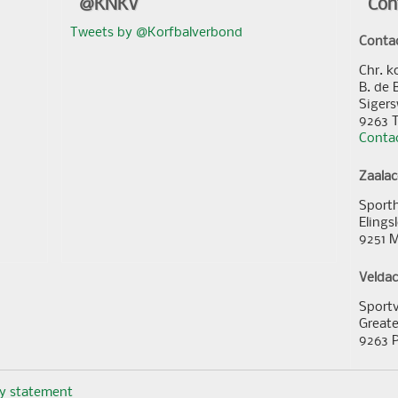
@KNKV
Con
Tweets by @Korfbalverbond
Conta
Chr. k
B. de 
Sigers
9263 
Contac
Zaala
Sporth
Elings
9251 
Velda
Sportv
Greate
9263 
cy statement